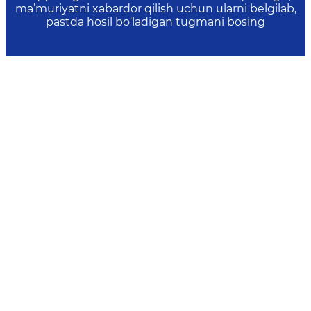
ma’muriyatni xabardor qilish uchun ularni belgilab,
pastda hosil bo‘ladigan tugmani bosing