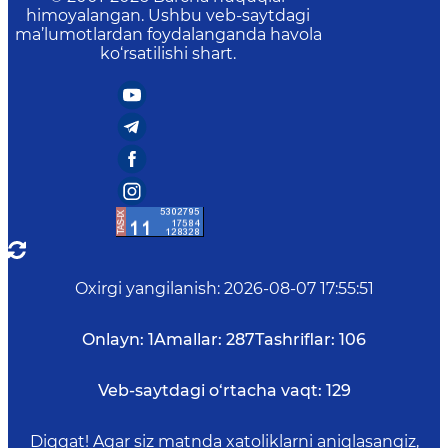
himoyalangan. Ushbu veb-saytdagi
ma’lumotlardan foydalanganda havola
ko‘rsatilishi shart.
Oxirgi yangilanish
:
2026-08-07 17:55:51
Onlayn:
1
Amallar:
287
Tashriflar:
106
Veb-saytdagi o‘rtacha vaqt:
129
Diqqat! Agar siz matnda xatoliklarni aniqlasangiz,