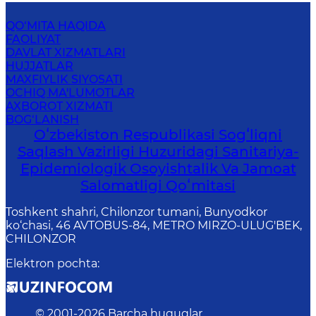
QO‘MITA HAQIDA
FAOLIYAT
DAVLAT XIZMATLARI
HUJJATLAR
MAXFIYLIK SIYOSATI
OCHIQ MA'LUMOTLAR
AXBOROT XIZMATI
BOG‘LANISH
Oʻzbekiston Respublikasi Sogʻliqni
Saqlash Vazirligi Huzuridagi Sanitariya-
Epidemiologik Osoyishtalik Va Jamoat
Salomatligi Qoʻmitasi
Toshkent shahri, Chilonzor tumani, Bunyodkor
ko‘chasi, 46 AVTOBUS-84, METRO MIRZO-ULUG'BEK,
CHILONZOR
Elektron pochta
:
© 2001-
2026
Barcha huquqlar