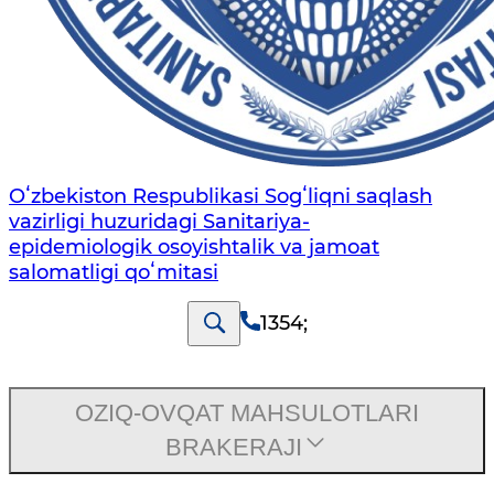
Oʻzbekiston Respublikasi Sogʻliqni saqlash
vazirligi huzuridagi Sanitariya-
epidemiologik osoyishtalik va jamoat
salomatligi qoʻmitasi
1354
;
OZIQ-OVQAT MAHSULOTLARI
BRAKERAJI