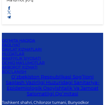
Maʼlumot yoʻq
QO‘MITA HAQIDA
FAOLIYAT
DAVLAT XIZMATLARI
HUJJATLAR
MAXFIYLIK SIYOSATI
OCHIQ MA'LUMOTLAR
AXBOROT XIZMATI
BOG‘LANISH
Oʻzbekiston Respublikasi Sogʻliqni
Saqlash Vazirligi Huzuridagi Sanitariya-
Epidemiologik Osoyishtalik Va Jamoat
Salomatligi Qoʻmitasi
Toshkent shahri, Chilonzor tumani, Bunyodkor