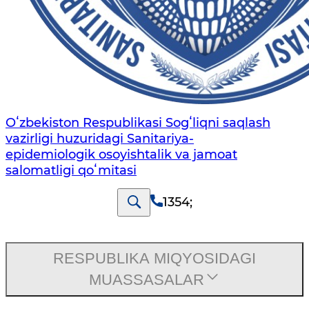
Oʻzbekiston Respublikasi Sogʻliqni saqlash
vazirligi huzuridagi Sanitariya-
epidemiologik osoyishtalik va jamoat
salomatligi qoʻmitasi
1354
;
RESPUBLIKA MIQYOSIDAGI
MUASSASALAR