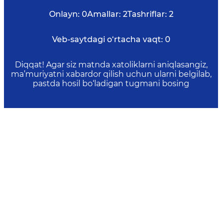
Onlayn:
0
Amallar:
2
Tashriflar:
2
Veb-saytdagi o‘rtacha vaqt:
0
Diqqat! Agar siz matnda xatoliklarni aniqlasangiz,
ma’muriyatni xabardor qilish uchun ularni belgilab,
pastda hosil bo‘ladigan tugmani bosing