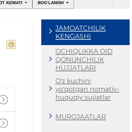
T XIZMATI
BOG‘LANISH
tuzish haqidagi
buyruq
JAMOATCHILIK
KENGASHI
OCHIQLIKKА OID
QONUNCHILIK
HUJJАTLАRI
O'z kuchini
yo'qotgan nomativ-
huquqiy xujjatlar
MUROJAATLAR