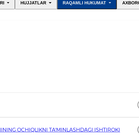
RI
HUJJATLAR
RAQAMLI HUKUMAT
AXBORO
NING OCHIQLIKNI TА'MINLАSHDАGI ISHTIROKI