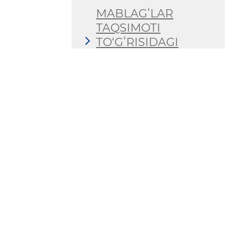
MABLAGʻLAR
TAQSIMOTI
TO‘GʻRISIDAGI
MA’LUMOTLAR-
(ILOVA -1)
DAVLAT XARIDLARI
TO‘GʻRISIDAGI
MA’LUMOTLAR
(ILOVA -3)
KAPITAL
QUYILMALAR
HISOBIDAN
AMALGA
OSHIRILAYOTGAN