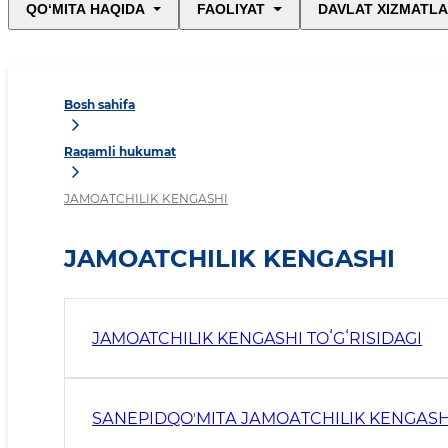
QO‘MITA HAQIDA
FAOLIYAT
DAVLAT XIZMATLA
Bosh sahifa
Raqamli hukumat
JAMOATCHILIK KENGASHI
JAMOATCHILIK KENGASHI
JAMOATCHILIK KENGASHI TOʻGʻRISIDAGI
SАNEPIDQOʼMITА JАMOАTCHILIK KENGАSHI