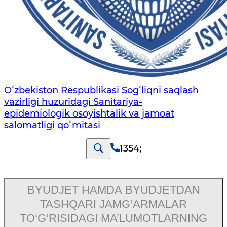
Oʻzbekiston Respublikasi Sogʻliqni saqlash
vazirligi huzuridagi Sanitariya-
epidemiologik osoyishtalik va jamoat
salomatligi qoʻmitasi
1354
;
BYUDJET HAMDA BYUDJETDAN
TASHQARI JAMG‘ARMALAR
TO‘G‘RISIDAGI MA’LUMOTLARNING