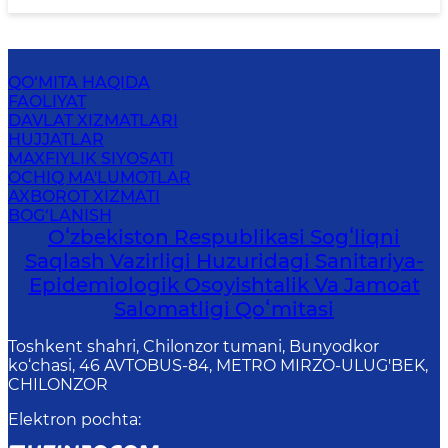
QO‘MITA HAQIDA
FAOLIYAT
DAVLAT XIZMATLARI
HUJJATLAR
MAXFIYLIK SIYOSATI
OCHIQ MA'LUMOTLAR
AXBOROT XIZMATI
BOG‘LANISH
Oʻzbekiston Respublikasi Sogʻliqni
Saqlash Vazirligi Huzuridagi Sanitariya-
Epidemiologik Osoyishtalik Va Jamoat
Salomatligi Qoʻmitasi
Toshkent shahri, Chilonzor tumani, Bunyodkor
ko‘chasi, 46 AVTOBUS-84, METRO MIRZO-ULUG'BEK,
CHILONZOR
Elektron pochta
: