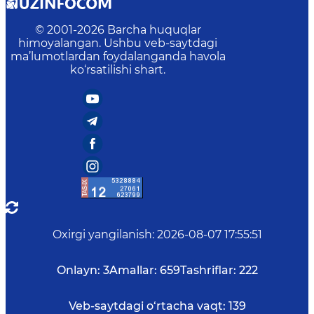
© 2001-
2026
Barcha huquqlar
himoyalangan. Ushbu veb-saytdagi
ma’lumotlardan foydalanganda havola
ko‘rsatilishi shart.
Oxirgi yangilanish
:
2026-08-07 17:55:51
Onlayn:
3
Amallar:
659
Tashriflar:
222
Veb-saytdagi o‘rtacha vaqt:
139