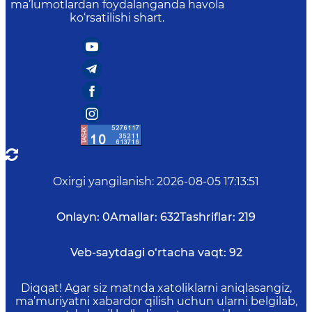
ma’lumotlardan foydalanganda havola
ko‘rsatilishi shart.
Oxirgi yangilanish
:
2026-08-05 17:13:51
Onlayn:
0
Amallar:
632
Tashriflar:
219
Veb-saytdagi o‘rtacha vaqt:
92
Diqqat! Agar siz matnda xatoliklarni aniqlasangiz,
ma’muriyatni xabardor qilish uchun ularni belgilab,