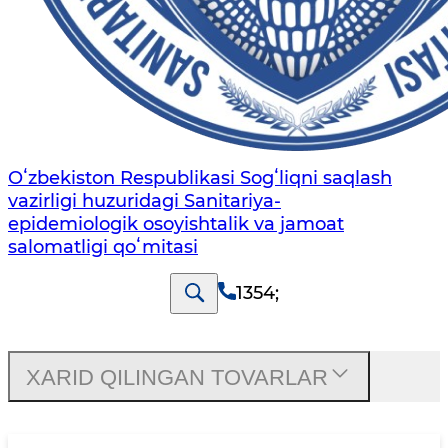
Oʻzbekiston Respublikasi Sogʻliqni saqlash
vazirligi huzuridagi Sanitariya-
epidemiologik osoyishtalik va jamoat
salomatligi qoʻmitasi
1354
;
XARID QILINGAN TOVARLAR