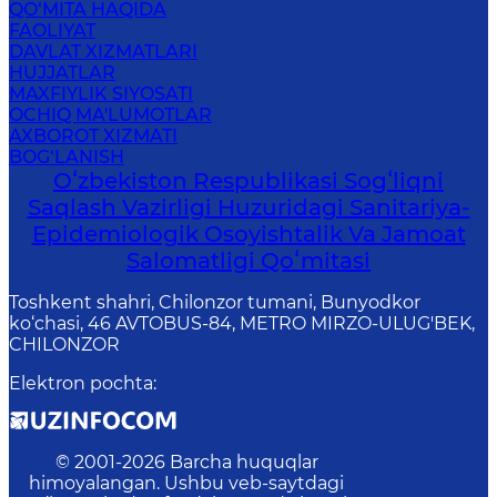
QO‘MITA HAQIDA
FAOLIYAT
DAVLAT XIZMATLARI
HUJJATLAR
MAXFIYLIK SIYOSATI
OCHIQ MA'LUMOTLAR
AXBOROT XIZMATI
BOG‘LANISH
Oʻzbekiston Respublikasi Sogʻliqni
Saqlash Vazirligi Huzuridagi Sanitariya-
Epidemiologik Osoyishtalik Va Jamoat
Salomatligi Qoʻmitasi
Toshkent shahri, Chilonzor tumani, Bunyodkor
ko‘chasi, 46 AVTOBUS-84, METRO MIRZO-ULUG'BEK,
CHILONZOR
Elektron pochta
:
© 2001-
2026
Barcha huquqlar
himoyalangan. Ushbu veb-saytdagi