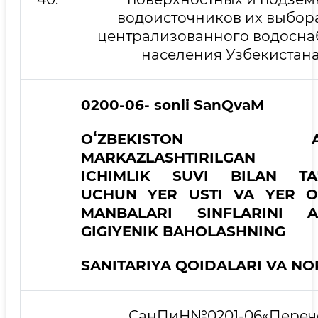
водоисточников их выбор
централизованного водосн
населения Узбекистана
0200-06- sonli
San
QvaM
OʻZBEKISTON AHOL
MARKAZLAS
Н
TIRILGAN XO
IC
Н
IMLIK SUVI BILAN TAʼ
UC
Н
UN YER USTI VA YER O
MANBALARI SINFLARINI A
GIGIYENIK BAHOLAS
Н
NING
SANITARIYA QOIDALARI VA N
СанПиН№0201-06«Переч