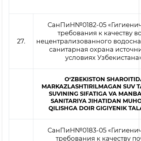
СанПиН№0182-05 «Гигиени
требования к качеству в
27.
нецентрализованного водосн
санитарная охрана источн
условиях Узбекистана»
O‘ZBEKISTON SHAROITID
MARKAZLASHTIRILMAGAN SUV T
SUVINING SIFATIGA VA MANB
SANITARIYA JIHATIDAN MUH
QILISHGA DOIR
GIGIYENIK TA
СанПиН№0183-05 «Гигиени
требования к качеству п