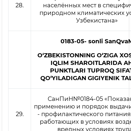
28.
населённых мест в специфи
природном климатических у
Узбекистана»
0
183
-0
5- sonli SanQva
O‘ZBEKISTONNING O‘ZIGA XOS
IQLIM SHAROITLARIDA A
PUNKTLARI TUPROQ SIFA
QO‘YILADIGAN
GIGIYENIK T
СанПиН№0184-05 «Показа
применению и порядок выдач
29.
- профилактического питания
работающих в условиях возд
вредных условиях труда