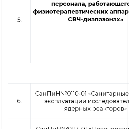
персонала, работающег
физиотерапевтических аппар
СВЧ-диапазонах»
5.
СанПиН№0110-01 «Санитарные
6.
эксплуатации исследовате
ядерных реакторов»