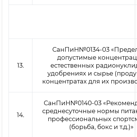
СанПиН№0134-03 «Преде
допустимые концентра
13.
естественных радионукли
удобрениях и сырье (проду
концентратах для их произво
СанПиН№0140-03 «Рекомен
среднесуточные нормы пита
14.
профессиональных спортс
(борьба, бокс и т.д.)»