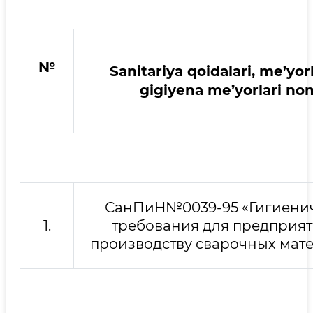
№
Sanitariya qoidalari, me’yorl
gigiyena me’yorlari no
СанПиН№0039-95 «Гигиени
1.
требования для предприят
производству сварочных мат