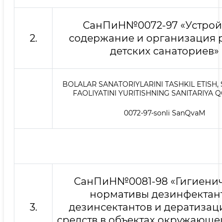
СанПиН№0072-97 «Устройс
2.
содержание и организация
детских санаториев»
BOLALAR SANATORIYLARINI TASHKIL ETISH,
FAOLIYATINI YURITISHNING SANITARIYA 
0072-97-sonli SanQvaM
СанПиН№0081-98 «Гигиени
нормативы дезинфектант
3.
дезинсектантов и дератиза
средств в объектах окружающе