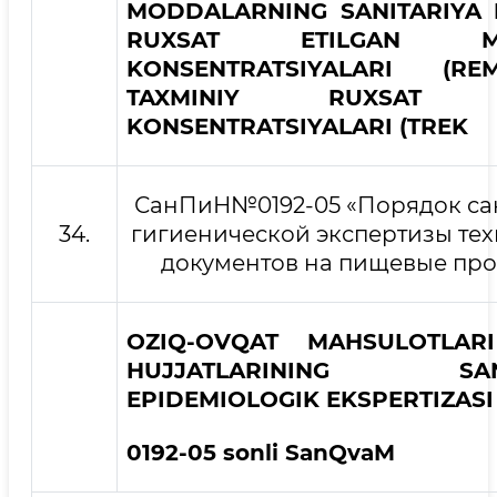
MODDALARNING
SANITARIYA 
RUXSAT ETILGAN MA
KONSENTRATSIYALARI (R
TAXMINIY RUXSAT E
KONSENTRATSIYALARI (TREK
СанПиН№0192-05 «Порядок са
34.
гигиенической экспертизы те
документов на пищевые про
OZIQ-OVQAT MAHSULOTLARI
HUJJATLARINING SANI
EPIDEMIOLOGIK EKSPERTIZASI 
01
92-
0
5 sonli
San
QvaM