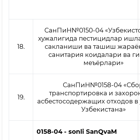
СанПиН№0150-04 «Узбекисто
хужалигида пестицидлар ишл
18.
сакланиши ва ташиш жараё
санитария коидалари ва г
меъёрлари»
СанПиН№0158-04 «Сбо
транспортировка и захоро
19.
асбестосодержащих отходов в
Узбекистана»
0158-04
- sonli SanQvaM