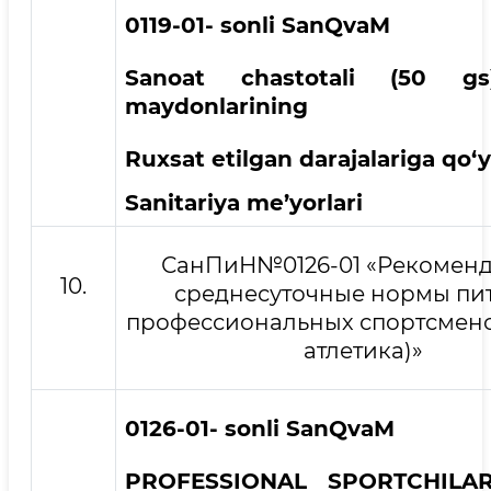
0119-01
- sonli SanQvaM
Sanoat chastotali (50 gs
maydonlarining
Ruxsat etilgan darajalariga qo‘y
Sanitariya me’yorlari
СанПиН№0126-01 «Рекомен
10.
среднесуточные нормы пи
профессиональных спортсмено
атлетика)»
0126-01
- sonli SanQvaM
PROFESSIONAL SPORTCHILA