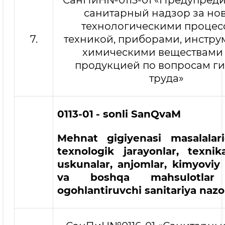
СанПиН№0113-01 «Предупред
санитарный надзор за но
технологическими процес
7.
техникой, приборами, инстру
химическими веществами 
продукцией по вопросам г
труда»
0113-01
- sonli SanQvaM
Mehnat gigiyenasi masalalar
texnologik jarayonlar, texnik
uskunalar, anjomlar, kimyoviy
va boshqa mahsulotlar 
ogohlantiruvchi sanitariya nazo