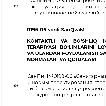
СанПиН№0195-06
«
Проектиро
37.
эксплуатация отделений конт
внутриполостной лучевой т
0195
-
06
sonli
San
QvaM
KONTAKTLI VA BO‘SHLIQ I
TERAPIYASI BO‘LIMLARINI LO
VA ULARDAN FOYDALANISH SA
NORMALARI VA QOIDALARI
СанПиН№0198-06
«
Санитарные
и нормы проектирования, стро
38.
и благоустройства учреждени
курортно-рекрацонных зон