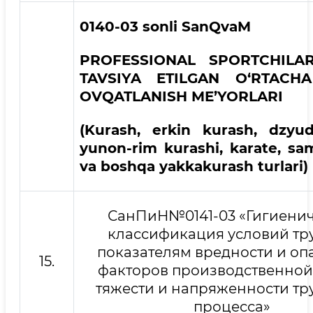
0140-03 sonli SanQvaM
PROFESSIONAL SPORTCHILA
TAVSIYA ETILGAN O‘RTACH
OVQATLANISH ME’YORLARI
(Kurash, erkin kurash, dzyud
yunon-rim kurashi, karate, sa
va boshqa yakkakurash turlari)
СанПиН№0141-03 «Гигиени
классификация условий тр
показателям вредности и оп
15.
факторов производственной
тяжести и напряженности тр
процесса»