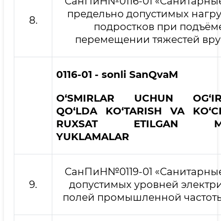
СанПиН№0116-01 «Санитарны
предельно допустимых нагру
8.
подростков при подъём
перемещении тяжестей вр
0116-01
- sonli SanQvaM
O‘SMIRLAR UCHUN OG‘IRL
QO‘LDA KO‘TARISH VA KO‘C
RUXSAT ETILGAN MA
YUKLAMALAR
СанПиН№0119-01 «Санитарны
9.
допустимых уровней электр
полей промышленной частоты 