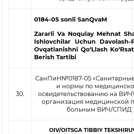
0184-05 sonli SanQvaM
Zararli Va Noqulay Mehnat Sha
Ishlovchilar Uchun Davolash-P
Ovqatlanishni Qo‘Llash Ko‘Rsa
Berish Tartibi
СанПиН№0187-05 «Санитарные
и нормы по медицинск
30.
освидетельствованию на ВИЧ
организация медицинской 
больным ВИЧ/СПИД
OIV/OITSGA TIBBIY TEKSHIR