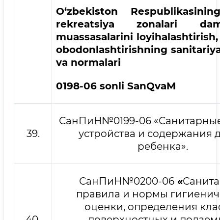
O‘zbekiston Respublikasinin
rekreatsiya zonalari da
muassasalarini loyihalashtirish,
obodonlashtirishning sanitariya
va normalari
01
98-
0
6 sonli
San
QvaM
СанПиН№0199-06 «Санитарные
39.
устройства и содержания 
ребенка».
СанПиН№0200-06
«
Санит
правила и нормы гигиенич
оценки, определения кла
40.
поверхностных и подзем