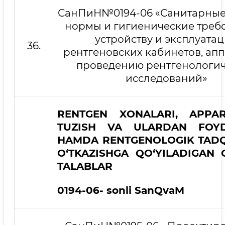
СанПиН№0194-06 «Санитарные
нормы и гигиенические треб
устройству и эксплуата
36.
рентгеновских кабинетов, апп
проведению рентгенологи
исследований»
RENTGEN XONALARI, APPAR
TUZISH VA ULARDAN FOYD
HAMDA RENTGENOLOGIK TAD
O‘TKAZISHGA QO‘YILADIGAN G
TALABLAR
0194
-0
6- sonli SanQvaM