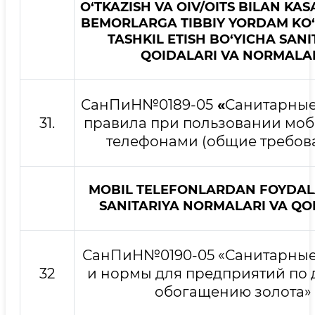
O‘TKAZISH VA OIV/OITS BILAN K
BEMORLARGA TIBBIY YORDAM KO‘
TASHKIL ETISH BO‘YICHA SANI
QOIDALARI VA NORMALA
СанПиН№0189-05
«
Санитарные
31.
правила при пользовании мо
телефонами (общие требов
MOBIL TELEFONLARDAN FOYDA
SANITARIYA NORMALARI VA QO
СанПиН№0190-05 «Санитарные
32
и нормы для предприятий по 
обогащению золота»