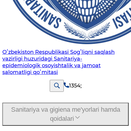
Oʻzbekiston Respublikasi Sogʻliqni saqlash
vazirligi huzuridagi Sanitariya-
epidemiologik osoyishtalik va jamoat
salomatligi qoʻmitasi
1354
;
Sanitariya va gigiena me'yorlari hamda
qoidalari