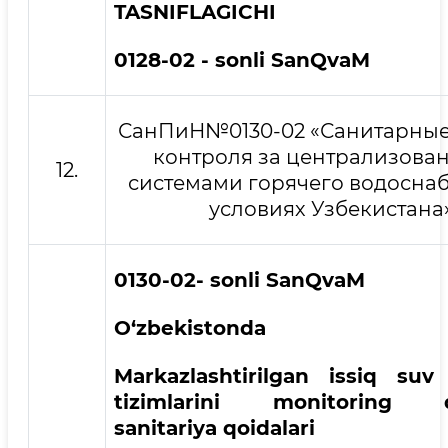
TASNIFLAGICHI
0128-02 - sonli SanQvaM
СанПиН№0130-02 «Санитарные
контроля за централизов
12.
системами горячего водосна
условиях Узбекистана
0130-02- sonli
San
QvaM
O‘zbekistonda
Markazlashtirilgan issiq suv 
tizimlarini monitoring qi
sanitariya qoidalari