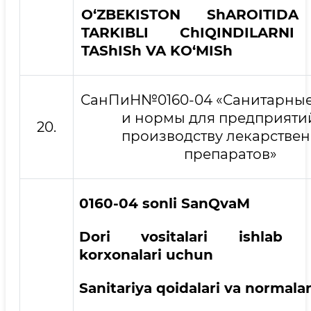
O‘ZBEKISTON ShAROITIDA
TARKIBLI ChIQINDILARNI 
TAShISh VA KO‘MISh
СанПиН№0160-04 «Санитарные
и нормы для предприяти
20.
производству лекарстве
препаратов»
0160-04 sonli SanQvaM
Dori vositalari ishlab c
korxonalari uchun
Sanitariya qoidalari va normalar