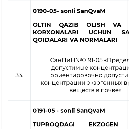
0190-05
- sonli SanQvaM
OLTIN QAZIB OLISH VA B
KORXONALARI UCHUN SAN
QOIDALARI VA NORMALARI
СанПиН№0191-05 «Преде
допустимые концентрац
33.
ориентировочно допуст
концентрации экзогенных 
веществ в почве»
0191-05
- sonli SanQvaM
TUPROQDAGI EKZOGEN 