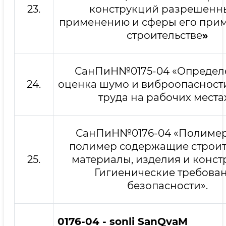
23.
конструкций разрешенн
применению и сферы его при
строительстве
»
СанПиН№0175-04 «Определ
24.
оценка шумо и виброопасност
труда на рабочих местах
СанПиН№0176-04 «Полиме
полимер содержащие строи
25.
материалы, изделия и конст
Гигиенические требова
безопасности».
0176-04
- sonli SanQvaM