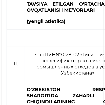
TAVSIYA ETILGAN
O‘RTACH
OVQATLANISH ME’YORLARI
(yengil atletika)
СанПиН№0128-02 «Гигиени
классификатор токсичес
11.
промышленных отходов в ус
Узбекистана»
O‘ZBEKISTON RESPUB
SHAROITIDA ZAHARLI 
CHIQINDILARINING GI