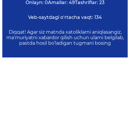
Onlayn:
0
Amallar:
49
Tashriflar:
23
Veb-saytdagi o‘rtacha vaqt:
134
Diqqat! Agar siz matnda xatoliklarni aniqlasangiz,
ma’muriyatni xabardor qilish uchun ularni belgilab,
pastda hosil bo‘ladigan tugmani bosing