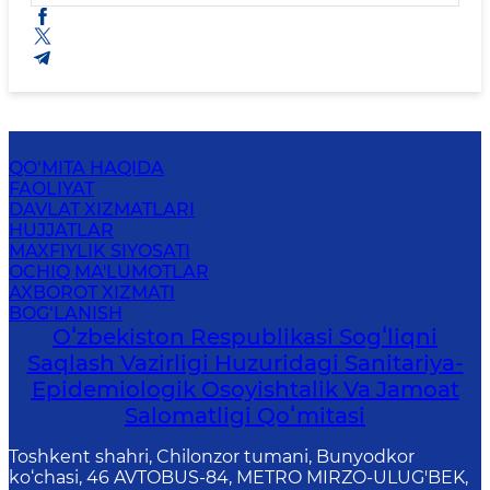
QO‘MITA HAQIDA
FAOLIYAT
DAVLAT XIZMATLARI
HUJJATLAR
MAXFIYLIK SIYOSATI
OCHIQ MA'LUMOTLAR
AXBOROT XIZMATI
BOG‘LANISH
Oʻzbekiston Respublikasi Sogʻliqni
Saqlash Vazirligi Huzuridagi Sanitariya-
Epidemiologik Osoyishtalik Va Jamoat
Salomatligi Qoʻmitasi
Toshkent shahri, Chilonzor tumani, Bunyodkor
ko‘chasi, 46 AVTOBUS-84, METRO MIRZO-ULUG'BEK,