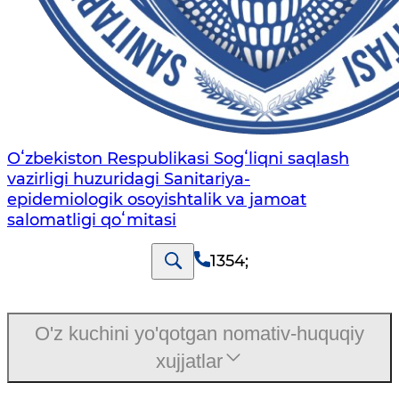
Oʻzbekiston Respublikasi Sogʻliqni saqlash
vazirligi huzuridagi Sanitariya-
epidemiologik osoyishtalik va jamoat
salomatligi qoʻmitasi
1354
;
O'z kuchini yo'qotgan nomativ-huquqiy
xujjatlar