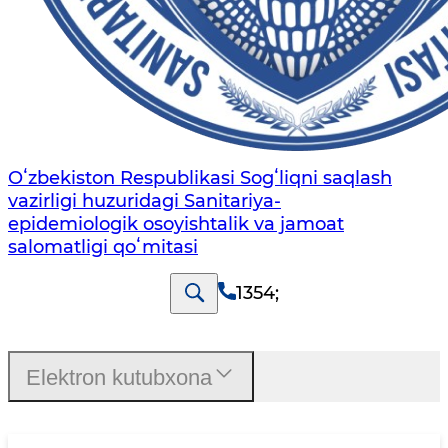
Oʻzbekiston Respublikasi Sogʻliqni saqlash
vazirligi huzuridagi Sanitariya-
epidemiologik osoyishtalik va jamoat
salomatligi qoʻmitasi
1354
;
Elektron kutubxona