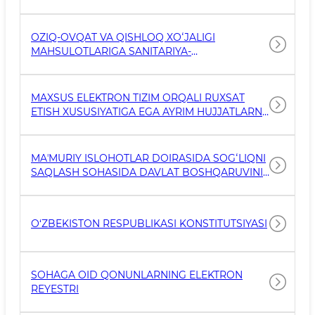
DOLZARB VIRUSLI INFEKSIYALAR
TARQALISHIGA QARSHI KURASHISH CHORA-
TADBIRLARINI TAKOMILLASHTIRISH
OZIQ-OVQAT VA QISHLOQ XOʻJALIGI
TOʻGʻRISIDA
MAHSULOTLARIGA SANITARIYA-
EPIDEMIOLOGIK XULOSA BERISH BOʻYICHA
DAVLAT XIZMATINI KOʻRSATISHNING MAʼMURIY
REGLAMENTINI TASDIQLASH TOʻGʻRISIDA
MAXSUS ELEKTRON TIZIM ORQALI RUXSAT
ETISH XUSUSIYATIGA EGA AYRIM HUJJATLARNI
BERISH TARTIB-TAOMILLARI TOʻGʻRISIDAGI
YAGONA NIZOMNI TASDIQLASH HAQIDA
MAʼMURIY ISLOHOTLAR DOIRASIDA SOGʻLIQNI
SAQLASH SOHASIDA DAVLAT BOSHQARUVINI
SAMARALI TASHKIL QILISH CHORA-TADBIRLARI
TOʻGʻRISIDA
O‘ZBEKISTON RESPUBLIKASI KONSTITUTSIYASI
SOHAGA OID QONUNLARNING ELEKTRON
REYESTRI