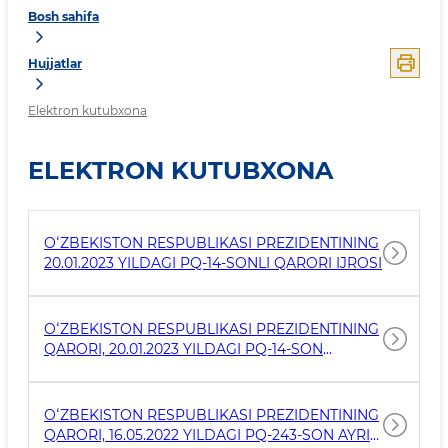
Bosh sahifa
Hujjatlar
Elektron kutubxona
ELEKTRON KUTUBXONA
OʻZBEKISTON RESPUBLIKASI PREZIDENTINING
20.01.2023 YILDAGI PQ-14-SONLI QARORI IJROSI
OʻZBEKISTON RESPUBLIKASI PREZIDENTINING
QARORI, 20.01.2023 YILDAGI PQ-14-SON
ODAMNING IMMUNITET TANQISLIGI VIRUSI
KELTIRIB CHIQARADIGAN KASALLIKKA QARSHI
KURASHISH TIZIMINI YANADA KUCHAYTIRISH
OʻZBEKISTON RESPUBLIKASI PREZIDENTINING
CHORA-TADBIRLARI TOʻGʻRISIDA
QARORI, 16.05.2022 YILDAGI PQ-243-SON AYRIM