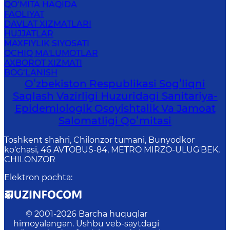
QO‘MITA HAQIDA
FAOLIYAT
DAVLAT XIZMATLARI
HUJJATLAR
MAXFIYLIK SIYOSATI
OCHIQ MA'LUMOTLAR
AXBOROT XIZMATI
BOG‘LANISH
Oʻzbekiston Respublikasi Sogʻliqni
Saqlash Vazirligi Huzuridagi Sanitariya-
Epidemiologik Osoyishtalik Va Jamoat
Salomatligi Qoʻmitasi
Toshkent shahri, Chilonzor tumani, Bunyodkor
ko‘chasi, 46 AVTOBUS-84, METRO MIRZO-ULUG'BEK,
CHILONZOR
Elektron pochta
:
© 2001-
2026
Barcha huquqlar
himoyalangan. Ushbu veb-saytdagi