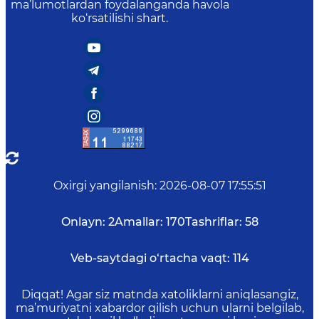
ma’lumotlardan foydalanganda havola
ko‘rsatilishi shart.
Oxirgi yangilanish
:
2026-08-07 17:55:51
Onlayn:
2
Amallar:
170
Tashriflar:
58
Veb-saytdagi o‘rtacha vaqt:
114
Diqqat! Agar siz matnda xatoliklarni aniqlasangiz,
ma’muriyatni xabardor qilish uchun ularni belgilab,