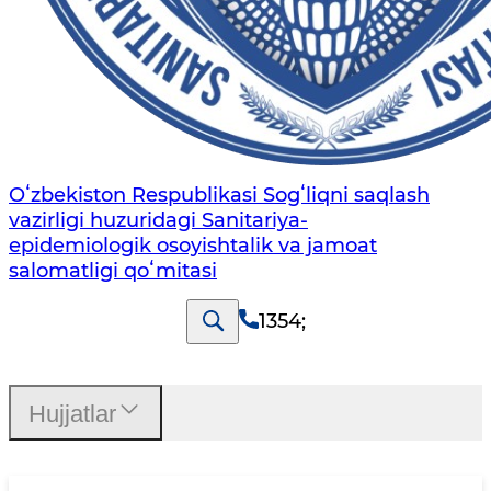
Oʻzbekiston Respublikasi Sogʻliqni saqlash
vazirligi huzuridagi Sanitariya-
epidemiologik osoyishtalik va jamoat
salomatligi qoʻmitasi
1354
;
Hujjatlar