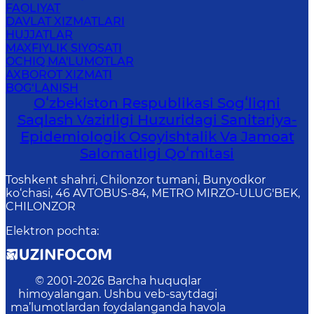
FAOLIYAT
DAVLAT XIZMATLARI
HUJJATLAR
MAXFIYLIK SIYOSATI
OCHIQ MA'LUMOTLAR
AXBOROT XIZMATI
BOG‘LANISH
Oʻzbekiston Respublikasi Sogʻliqni
Saqlash Vazirligi Huzuridagi Sanitariya-
Epidemiologik Osoyishtalik Va Jamoat
Salomatligi Qoʻmitasi
Toshkent shahri, Chilonzor tumani, Bunyodkor
ko‘chasi, 46 AVTOBUS-84, METRO MIRZO-ULUG'BEK,
CHILONZOR
Elektron pochta
:
© 2001-
2026
Barcha huquqlar
himoyalangan. Ushbu veb-saytdagi
ma’lumotlardan foydalanganda havola