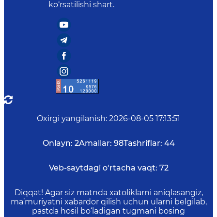
ko‘rsatilishi shart.
Oxirgi yangilanish
:
2026-08-05 17:13:51
Onlayn:
2
Amallar:
98
Tashriflar:
44
Veb-saytdagi o‘rtacha vaqt:
72
Diqqat! Agar siz matnda xatoliklarni aniqlasangiz,
ma’muriyatni xabardor qilish uchun ularni belgilab,
pastda hosil bo‘ladigan tugmani bosing