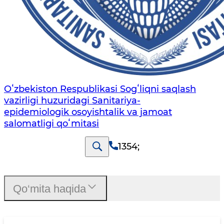
Oʻzbekiston Respublikasi Sogʻliqni saqlash
vazirligi huzuridagi Sanitariya-
epidemiologik osoyishtalik va jamoat
salomatligi qoʻmitasi
1354
;
Qo‘mita haqida