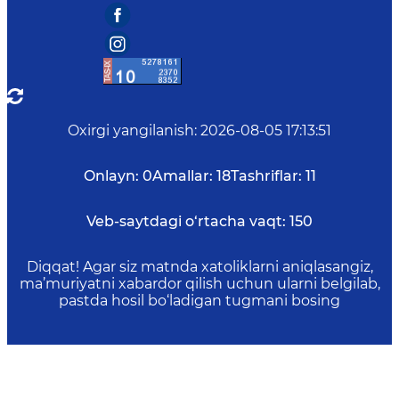
Oxirgi yangilanish
:
2026-08-05 17:13:51
Onlayn:
0
Amallar:
18
Tashriflar:
11
Veb-saytdagi o‘rtacha vaqt:
150
Diqqat! Agar siz matnda xatoliklarni aniqlasangiz,
ma’muriyatni xabardor qilish uchun ularni belgilab,
pastda hosil bo‘ladigan tugmani bosing