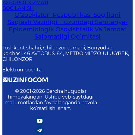
AXBOROT XIZMATI
BOG‘LANISH
Oʻzbekiston Respublikasi Sogʻliqni
Saqlash Vazirligi Huzuridagi Sanitariya-
Epidemiologik Osoyishtalik Va Jamoat
Salomatligi Qoʻmitasi
Toshkent shahri, Chilonzor tumani, Bunyodkor
ko‘chasi, 46 AVTOBUS-84, METRO MIRZO-ULUG'BEK,
CHILONZOR
Elektron pochta
:
© 2001-
2026
Barcha huquqlar
himoyalangan. Ushbu veb-saytdagi
ma’lumotlardan foydalanganda havola
ko‘rsatilishi shart.