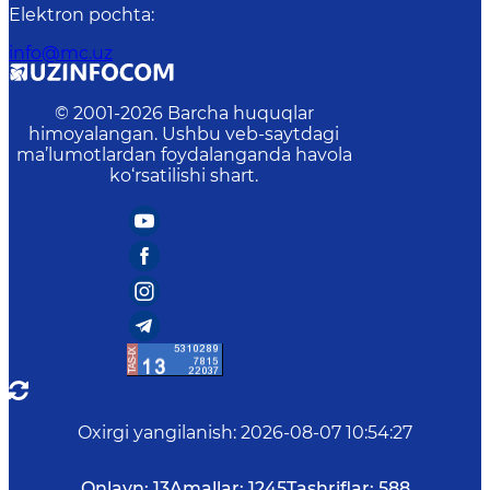
Elektron pochta
:
info@mc.uz
© 2001-
2026
Barcha huquqlar
himoyalangan. Ushbu veb-saytdagi
ma’lumotlardan foydalanganda havola
ko‘rsatilishi shart.
Oxirgi yangilanish
:
2026-08-07 10:54:27
Onlayn:
13
Amallar:
1245
Tashriflar:
588