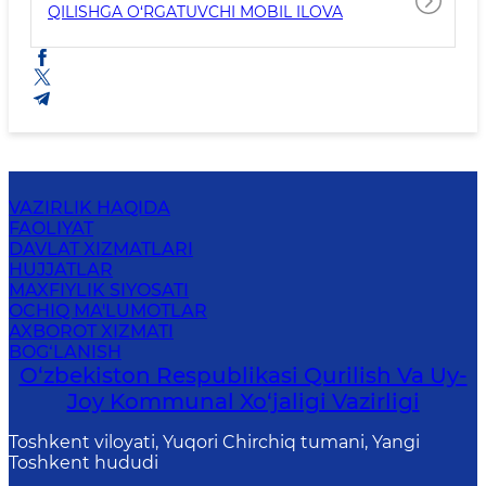
QILISHGA O‘RGATUVCHI MOBIL ILOVA
VAZIRLIK HAQIDA
FAOLIYAT
DAVLAT XIZMATLARI
HUJJATLAR
MAXFIYLIK SIYOSATI
OCHIQ MA'LUMOTLAR
AXBOROT XIZMATI
BOG‘LANISH
O‘zbekiston Respublikasi Qurilish Va Uy-
Joy Kommunal Xo‘jaligi Vazirligi
Toshkent viloyati, Yuqori Chirchiq tumani, Yangi
Toshkent hududi