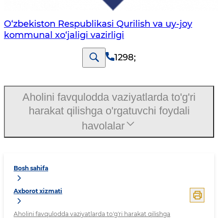
O‘zbekiston Respublikasi Qurilish va uy-joy
kommunal xo‘jaligi vazirligi
1298
;
Aholini favqulodda vaziyatlarda to'g'ri
harakat qilishga o'rgatuvchi foydali
havolalar
Bosh sahifa
Axborot xizmati
Aholini favqulodda vaziyatlarda to'g'ri harakat qilishga