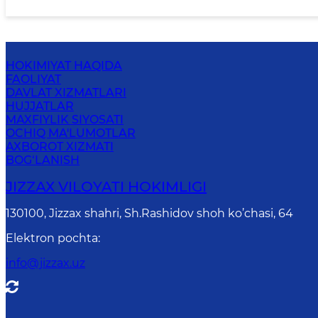
HOKIMIYAT HAQIDA
FAOLIYAT
DAVLAT XIZMATLARI
HUJJATLAR
MAXFIYLIK SIYOSATI
OCHIQ MA'LUMOTLAR
AXBOROT XIZMATI
BOG‘LANISH
JIZZАХ VILОYATI HОKIMLIGI
130100, Jizzax shahri, Sh.Rashidov shoh ko’chasi, 64
Elektron pochta
:
info@jizzax.uz