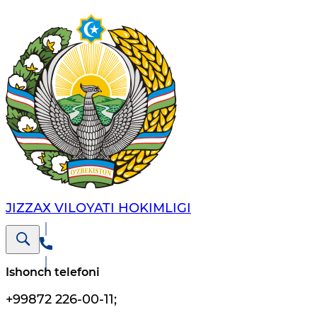
JIZZАХ VILОYATI HОKIMLIGI
Ishonch telefoni
+99872 226-00-11
;