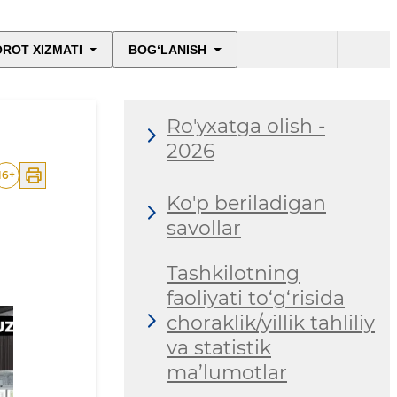
ROT XIZMATI
BOG‘LANISH
Ro'yxatga olish -
2026
16
+
Ko'p beriladigan
savollar
Tashkilotning
faoliyati to‘g‘risida
choraklik/yillik tahliliy
va statistik
ma’lumotlar