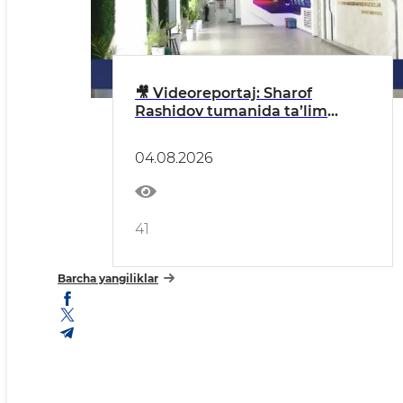
🎥 Videoreportaj: Sharof
Rashidov tumanida ta’lim
tizimi raqamlashtirilmoqda
04.08.2026
41
Barcha yangiliklar