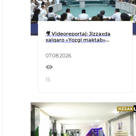
🎥 Videoreportaj: Jizzaxda
xalqaro «Yozgi maktab»
loyihasiga start berildi
07.08.2026
15