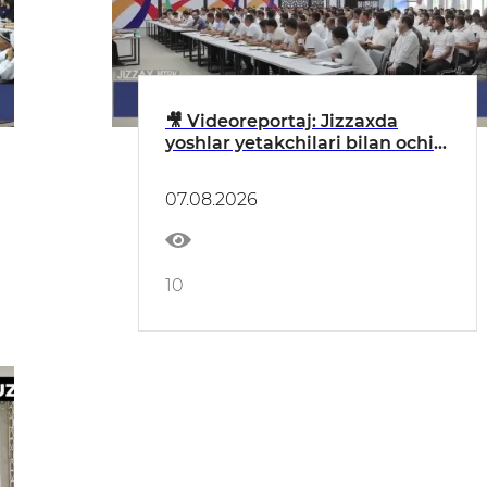
🎥 Videoreportaj: Jizzaxda
yoshlar yetakchilari bilan ochiq
muloqot o‘tkazildi
07.08.2026
10