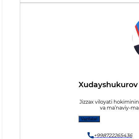
Xudayshukurov
Jizzax viloyati hokimining
va ma’naviy-ma’r
Vazifalari
+998722265436