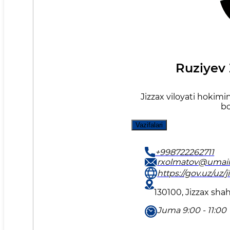
Ruziyev 
Jizzax viloyati hokimin
bo
Vazifalari
+998722262711
rxolmatov@umail
https://gov.uz/uz/j
130100, Jizzax sha
Juma 9:00 - 11:00