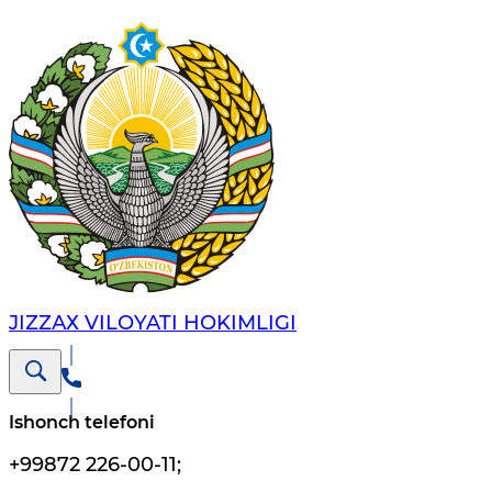
JIZZАХ VILОYATI HОKIMLIGI
Ishonch telefoni
+99872 226-00-11
;