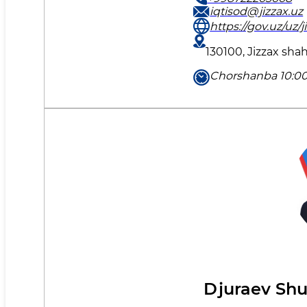
iqtisod@jizzax.uz
https://gov.uz/uz/j
130100, Jizzax sha
Chorshanba 10:00 
Djuraev Shu