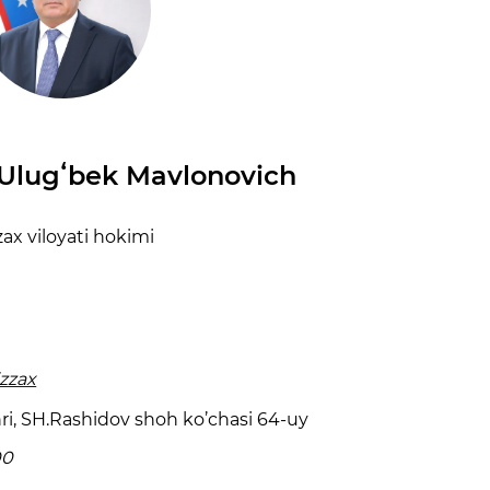
Ulugʻbek Mavlonovich
zax viloyati hokimi
izzax
hri, SH.Rashidov shoh ko’chasi 64-uy
00