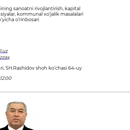
ining sanoatni rivojlantirish, kapital
iyalar, kommunal xo‘jalik masalalari
‘yicha o‘rinbosari
l.uz
izzax
hri, SH.Rashidov shoh ko’chasi 64-uy
12:00