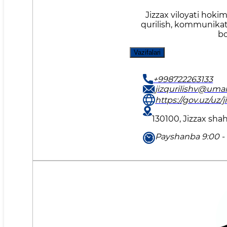
Jizzax viloyati hokim
qurilish, kommunikats
bo
Vazifalari
+998722263133
jizqurilishv@umai
https://gov.uz/uz/j
130100, Jizzax sha
Payshanba 9:00 - 