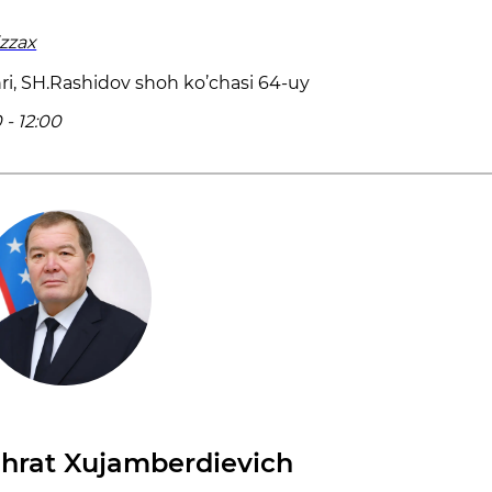
izzax
hri, SH.Rashidov shoh ko’chasi 64-uy
- 12:00
hrat Xujamberdievich