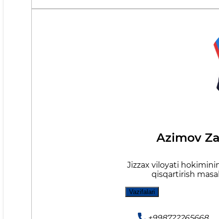
Azimov Za
Jizzax viloyati hokimini
qisqartirish masal
Vazifalari
+998722265668