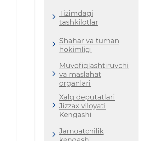
Tizimdagi
tashkilotlar
Shahar va tuman
hokimligi
Muvofiqlashtiruvchi
va maslahat
organlari
Xalq deputatlari
Jizzax viloyati
Kengashi
Jamoatchilik
kengashi