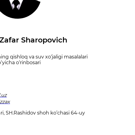
Zafar Sharopovich
ing qishloq va suv xo‘jaligi masalalari
‘yicha o‘rinbosari
.uz
izzax
hri, SH.Rashidov shoh ko’chasi 64-uy