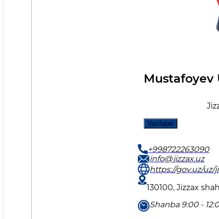
Mustafoyev 
Jiz
Vazifalari
+998722263090
info@jizzax.uz
https://gov.uz/uz/j
130100, Jizzax sha
Shanba 9:00 - 12: