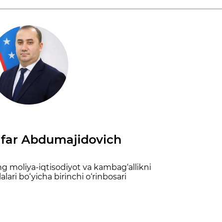
far Abdumajidovich
ng moliya-iqtisodiyot va kambag‘allikni
alari bo‘yicha birinchi o‘rinbosari