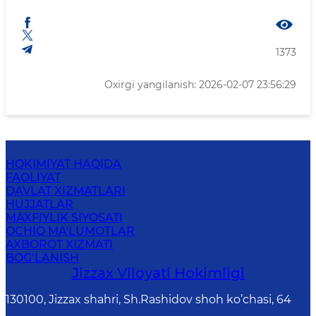
1373
Oxirgi yangilanish: 2026-02-07 23:56:29
HOKIMIYAT HAQIDA
FAOLIYAT
DAVLAT XIZMATLARI
HUJJATLAR
MAXFIYLIK SIYOSATI
OCHIQ MA'LUMOTLAR
AXBOROT XIZMATI
BOG‘LANISH
Jizzах Vilоyati Hоkimligi
130100, Jizzax shahri, Sh.Rashidov shoh ko’chasi, 64