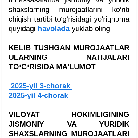
shaxslarning murojaatlarini ko‘rib
chiqish tartibi to‘g‘risidagi yo‘riqnoma
quyidagi
havolada
yuklab oling
KELIB TUSHGAN MUROJAATLAR
ULARNING NATIJALARI
TO‘G‘RISIDA MA'LUMOT
2025-yil 3-chorak
2025-yil 4-chorak
VILOYAT HOKIMLIGINING
JISMONIY VA YURIDIK
SHAXSLARNING MUROJAATLARI