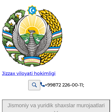
Jizzах vilоyati hоkimligi
+99872 226-00-11
;
Jismoniy va yuridik shaxslar murojaatlari