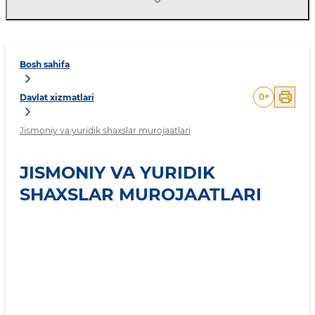
Bosh sahifa
0
+
Davlat xizmatlari
Jismoniy va yuridik shaxslar murojaatlari
JISMONIY VA YURIDIK
SHAXSLAR MUROJAATLARI