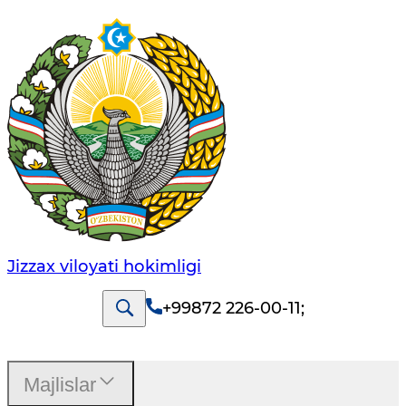
Jizzах vilоyati hоkimligi
+99872 226-00-11
;
Majlislar