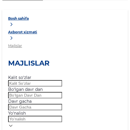
Bosh sahifa
Axborot xizmati
Majlislar
MAJLISLAR
Kalit so‘zlar
Bo‘lgan davr dan
Davr gacha
Yo‘nalish