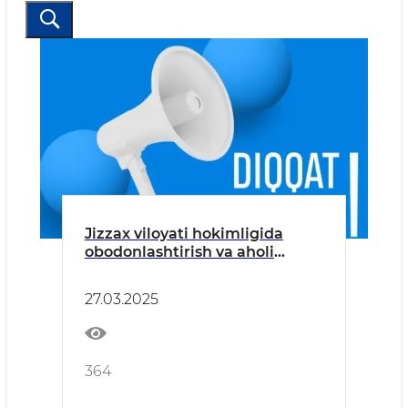
Jizzax viloyati hokimligida
obodonlashtirish va aholi
turmush tarzini yaxshilash
masalalari muhokama qilinadi
27.03.2025
364