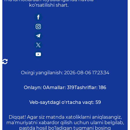
ko‘rsatilishi shart.
Oxirgi yangilanish
:
2026-08-06 17:23:34
Onlayn:
0
Amallar:
319
Tashriflar:
186
Veb-saytdagi o‘rtacha vaqt:
59
Diqqat! Agar siz matnda xatoliklarni aniqlasangiz,
ma’muriyatni xabardor qilish uchun ularni belgilab,
pastda hosil bo‘ladigan tugmani bosing