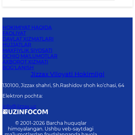
HOKIMIYAT HAQIDA
FAOLIYAT
DAVLAT XIZMATLARI
HUJJATLAR
MAXFIYLIK SIYOSATI
OCHIQ MA'LUMOTLAR
AXBOROT XIZMATI
BOG‘LANISH
Jizzах Vilоyati Hоkimligi
130100, Jizzax shahri, Sh.Rashidov shoh ko’chasi, 64
Elektron pochta
:
info@jizzax.uz
© 2001-
2026
Barcha huquqlar
himoyalangan. Ushbu veb-saytdagi
ma’lumotlardan foydalanganda havola