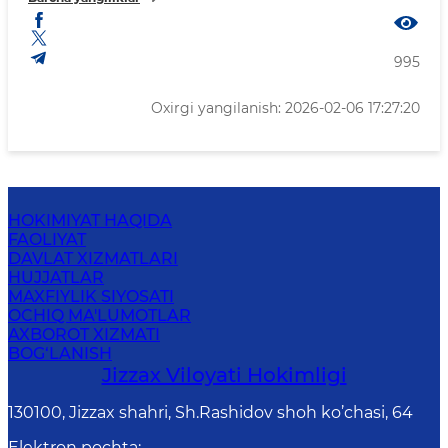
995
Oxirgi yangilanish: 2026-02-06 17:27:20
HOKIMIYAT HAQIDA
FAOLIYAT
DAVLAT XIZMATLARI
HUJJATLAR
MAXFIYLIK SIYOSATI
OCHIQ MA'LUMOTLAR
AXBOROT XIZMATI
BOG‘LANISH
Jizzах Vilоyati Hоkimligi
130100, Jizzax shahri, Sh.Rashidov shoh ko’chasi, 64
Elektron pochta
: