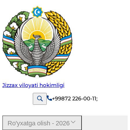
Jizzах vilоyati hоkimligi
+99872 226-00-11
;
Ro'yxatga olish - 2026