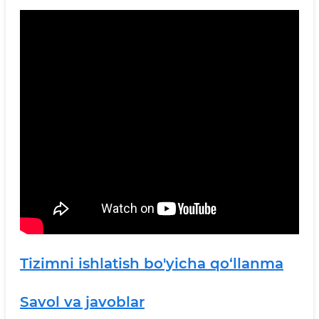
Tizimni ishlatish bo'yicha qo‘llanma
Savol va javoblar