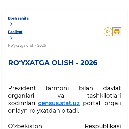
Bosh sahifa
0
+
Faoliyat
Ro‘yxatga olish - 2026
RO‘YXATGA OLISH - 2026
Prezident farmoni bilan davlat
organlari va tashkilotlari
xodimlari
census.stat.uz
portali orqali
onlayn ro‘yxatdan o‘tadi.
O‘zbekiston Respublikasi