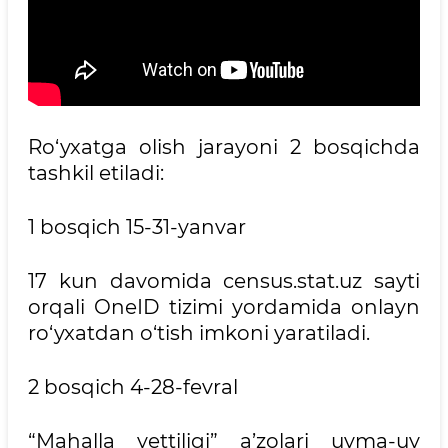
Ro‘yxatga olish jarayoni 2 bosqichda
tashkil etiladi:
1 bosqich 15-31-yanvar
17 kun davomida census.stat.uz sayti
orqali OneID tizimi yordamida onlayn
ro‘yxatdan o‘tish imkoni yaratiladi.
2 bosqich 4-28-fevral
“Mahalla yettiligi” a’zolari uyma-uy