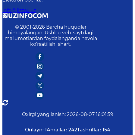
info@jizzax.uz
© 2001-
2026
Barcha huquqlar
himoyalangan. Ushbu veb-saytdagi
ma’lumotlardan foydalanganda havola
ko‘rsatilishi shart.
Oxirgi yangilanish
:
2026-08-07 16:01:59
Onlayn:
1
Amallar:
242
Tashriflar:
154