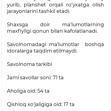
yurib, planshet orqali ro‘yxatga olish
jarayonlarini tashkil etadi.
Shaxsga doir ma’lumotlarning
maxfiyligi qonun bilan kafolatlanadi.
Savolnomadagi ma’lumotlar boshqa
idoralarga taqdim etilmaydi.
Savolnoma tarkibi
Jami savollar soni: 71 ta
Aholiga oid: 54 ta
Qishloq xo‘jaligiga oid: 17 ta