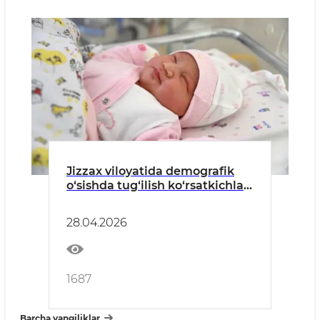
Jizzax viloyatida demografik
o‘sishda tug‘ilish ko‘rsatkichlari
yuqori bo‘lmoqda
28.04.2026
1687
Barcha yangiliklar