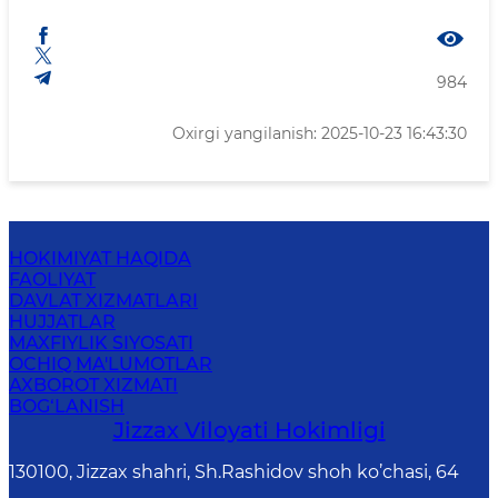
984
Oxirgi yangilanish: 2025-10-23 16:43:30
HOKIMIYAT HAQIDA
FAOLIYAT
DAVLAT XIZMATLARI
HUJJATLAR
MAXFIYLIK SIYOSATI
OCHIQ MA'LUMOTLAR
AXBOROT XIZMATI
BOG‘LANISH
Jizzах Vilоyati Hоkimligi
130100, Jizzax shahri, Sh.Rashidov shoh ko’chasi, 64