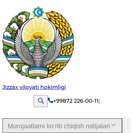
Jizzах vilоyati hоkimligi
+99872 226-00-11
;
Murojaatlarni ko‘rib chiqish natijalari