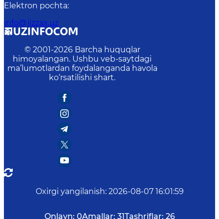
Elektron pochta
:
info@jizzax.uz
© 2001-
2026
Barcha huquqlar
himoyalangan. Ushbu veb-saytdagi
ma’lumotlardan foydalanganda havola
ko‘rsatilishi shart.
Oxirgi yangilanish
:
2026-08-07 16:01:59
Onlayn:
0
Amallar:
31
Tashriflar:
26