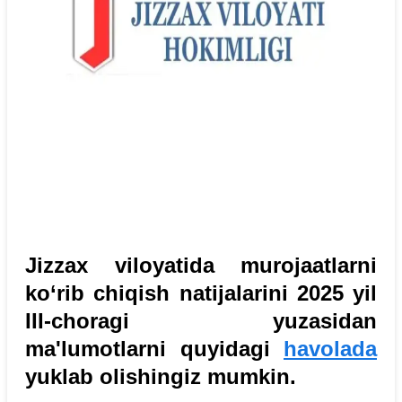
Jizzax viloyatida murojaatlarni
ko‘rib chiqish natijalarini 2025 yil
III-choragi yuzasidan
ma'lumotlarni quyidagi
havolada
yuklab olishingiz mumkin.