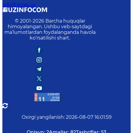
info@jizzax.uz
© 2001-
2026
Barcha huquqlar
himoyalangan. Ushbu veb-saytdagi
ma’lumotlardan foydalanganda havola
ko‘rsatilishi shart.
Oxirgi yangilanish
:
2026-08-07 16:01:59
Onlayn:
2
Amallar:
82
Tashriflar:
53