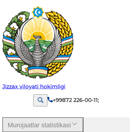
Jizzах vilоyati hоkimligi
+99872 226-00-11
;
Murojaatlar statistikasi