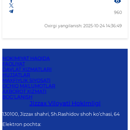
960
Oxirgi yangilanish: 2025-10-24 14:36:49
HOKIMIYAT HAQIDA
FAOLIYAT
DAVLAT XIZMATLARI
HUJJATLAR
MAXFIYLIK SIYOSATI
OCHIQ MA'LUMOTLAR
AXBOROT XIZMATI
BOG‘LANISH
Jizzах Vilоyati Hоkimligi
130100, Jizzax shahri, Sh.Rashidov shoh ko’chasi, 64
Elektron pochta
: