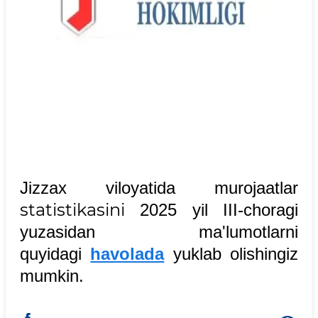
Jizzax viloyatida murojaatlar
statistikasini
2025 yil III-choragi
yuzasidan ma'lumotlarni
quyidagi
havolada
yuklab olishingiz
mumkin.