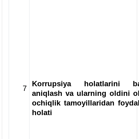
Korrupsiya holatlarini ba
7
aniqlash va ularning oldini o
ochiqlik tamoyillaridan foyda
holati