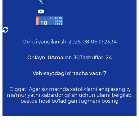
Oxirgi yangilanish
:
2026-08-06 17:23:34
Onlayn:
0
Amallar:
30
Tashriflar:
24
Veb-saytdagi o‘rtacha vaqt:
7
Diqqat! Agar siz matnda xatoliklarni aniqlasangiz,
ma’muriyatni xabardor qilish uchun ularni belgilab,
pastda hosil bo‘ladigan tugmani bosing