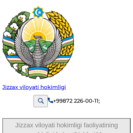
Jizzах vilоyati hоkimligi
+99872 226-00-11
;
Jizzax viloyati hokimligi faoliyatining