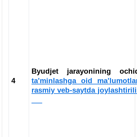
Byudjet jarayonining ochiq
4
ta'minlashga oid ma'lumotla
rasmiy veb-saytda joylashtiril