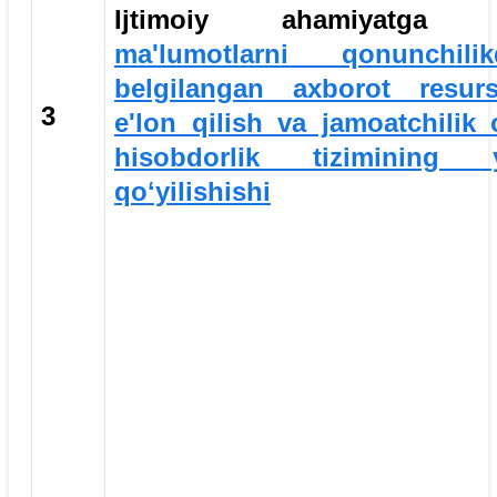
Ijtimoiy ahamiyatga 
ma'lumotlarni qonunchilik
belgilangan axborot resurs
3
e'lon qilish va jamoatchilik 
hisobdorlik tizimining y
qoʻyilishishi