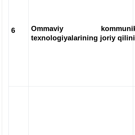
Ommaviy kommunika
6
texnologiyalarining joriy qilin