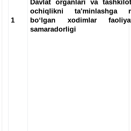
Davlat organlari va tashkilot
ochiqlikni ta'minlashga m
1
boʻlgan xodimlar faoliyat
samaradorligi