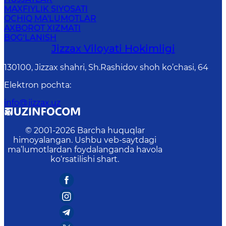
MAXFIYLIK SIYOSATI
OCHIQ MA'LUMOTLAR
AXBOROT XIZMATI
BOG‘LANISH
Jizzах Vilоyati Hоkimligi
130100, Jizzax shahri, Sh.Rashidov shoh ko’chasi, 64
Elektron pochta
:
info@jizzax.uz
© 2001-
2026
Barcha huquqlar
himoyalangan. Ushbu veb-saytdagi
ma’lumotlardan foydalanganda havola
ko‘rsatilishi shart.