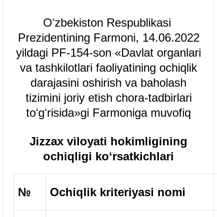
Oʻzbekiston Respublikasi
Prezidentining Farmoni, 14.06.2022
yildagi PF-154-son «Davlat organlari
va tashkilotlari faoliyatining ochiqlik
darajasini oshirish va baholash
tizimini joriy etish chora-tadbirlari
toʻgʻrisida»gi Farmoniga muvofiq
Jizzax viloyati hokimligi
ning
ochiqligi koʻrsatkichlari
№
Ochiqlik kriteriyasi nomi