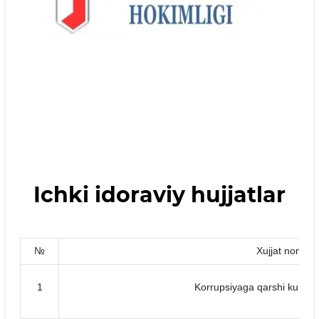
Ichki idoraviy hujjatlar
№
Xujjat nomi
1
Korrupsiyaga qarshi kurashi