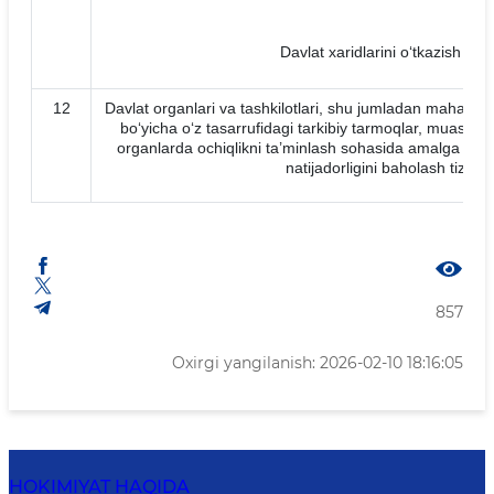
Davlat xaridlarini o‘tkazish to‘g
12
Davlat organlari va tashkilotlari, shu jumladan mahalliy d
bo‘yicha o‘z tasarrufidagi tarkibiy tarmoqlar, muassas
organlarda ochiqlikni ta’minlash sohasida amalga oshi
natijadorligini baholash tizimini
857
Oxirgi yangilanish: 2026-02-10 18:16:05
HOKIMIYAT HAQIDA