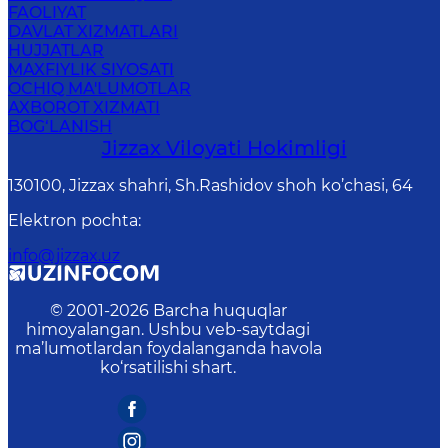
FAOLIYAT
DAVLAT XIZMATLARI
HUJJATLAR
MAXFIYLIK SIYOSATI
OCHIQ MA'LUMOTLAR
AXBOROT XIZMATI
BOG‘LANISH
Jizzах Vilоyati Hоkimligi
130100, Jizzax shahri, Sh.Rashidov shoh ko’chasi, 64
Elektron pochta
:
info@jizzax.uz
© 2001-
2026
Barcha huquqlar
himoyalangan. Ushbu veb-saytdagi
ma’lumotlardan foydalanganda havola
ko‘rsatilishi shart.