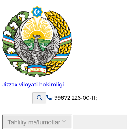
Jizzах vilоyati hоkimligi
+99872 226-00-11
;
Tahliliy ma'lumotlar