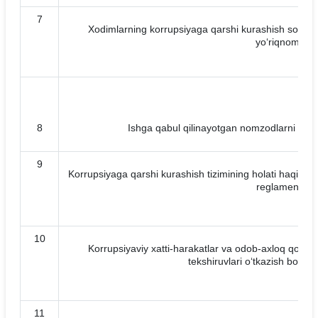
7
Xodimlarning korrupsiyaga qarshi kurashish sohasida o
yo‘riqnoma
8
Ishga qabul qilinayotgan nomzodlarni teks
9
Korrupsiyaga qarshi kurashish tizimining holati haqidagi 
reglamenti
10
Korrupsiyaviy xatti-harakatlar va odob-axloq qoidala
tekshiruvlari o‘tkazish bo‘yi
11