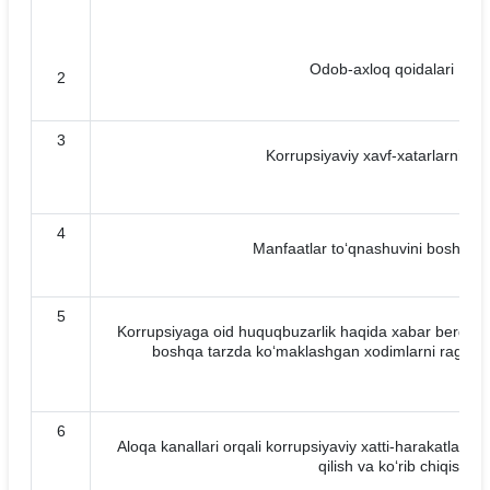
Odob-axloq qoidalari
2
3
Korrupsiyaviy xavf-xatarlarni bah
4
Manfaatlar to‘qnashuvini boshqari
5
Korrupsiyaga oid huquqbuzarlik haqida xabar bergan 
boshqa tarzda ko‘maklashgan xodimlarni rag‘batlant
6
Aloqa kanallari orqali korrupsiyaviy xatti-harakatlar to
qilish va ko‘rib chiqish r