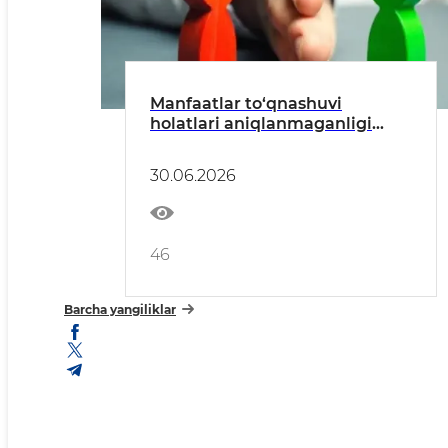
Manfaatlar to‘qnashuvi
holatlari aniqlanmaganligi
haqida ma’lumotnoma
30.06.2026
46
Barcha yangiliklar