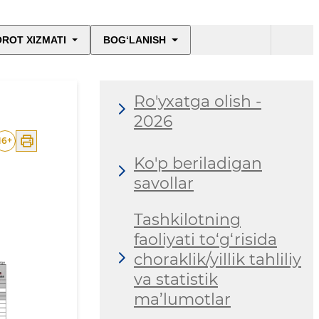
ROT XIZMATI
BOG‘LANISH
Ro'yxatga olish -
2026
16
+
Ko'p beriladigan
savollar
Tashkilotning
faoliyati to‘g‘risida
choraklik/yillik tahliliy
va statistik
ma’lumotlar