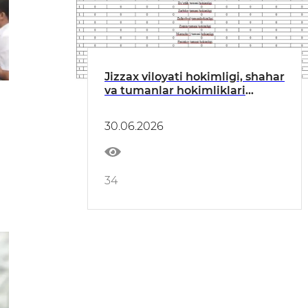
Jizzax viloyati hokimligi, shahar
va tumanlar hokimliklari
xodimlari tomonidan qabul
qilingan sovg‘alar bo‘yicha
30.06.2026
REESTR
34