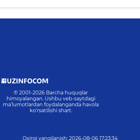
© 2001-
2026
Barcha huquqlar
himoyalangan. Ushbu veb-saytdagi
ma’lumotlardan foydalanganda havola
ko‘rsatilishi shart.
Oxirgi yangilanish
:
2026-08-06 17:23:34