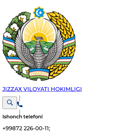
JIZZАХ VILОYATI HОKIMLIGI
Ishonch telefoni
+99872 226-00-11
;