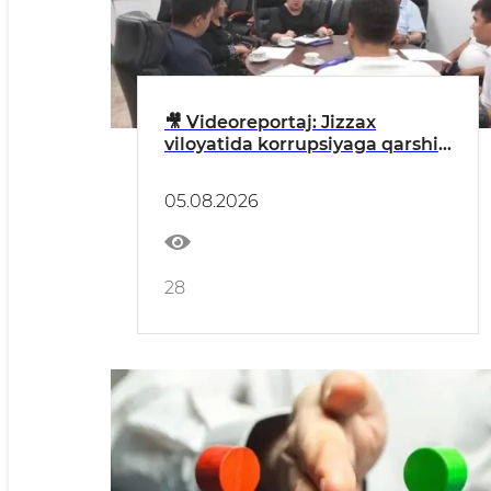
🎥 Videoreportaj: Jizzax
viloyatida korrupsiyaga qarshi
kurashish ishlari tahlil qilindi
05.08.2026
28