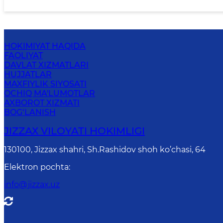
HOKIMIYAT HAQIDA
FAOLIYAT
DAVLAT XIZMATLARI
HUJJATLAR
MAXFIYLIK SIYOSATI
OCHIQ MA'LUMOTLAR
AXBOROT XIZMATI
BOG‘LANISH
JIZZАХ VILОYATI HОKIMLIGI
130100, Jizzax shahri, Sh.Rashidov shoh ko’chasi, 64
Elektron pochta
:
info@jizzax.uz