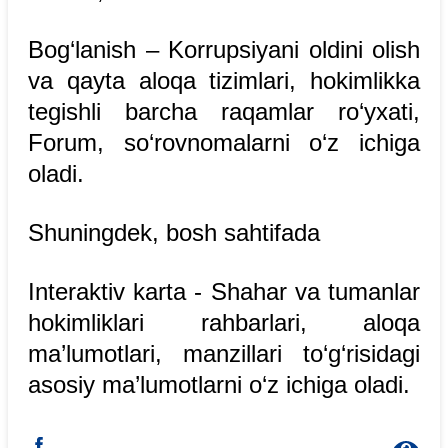
Bog‘lanish – Korrupsiyani oldini olish
va qayta aloqa tizimlari, hokimlikka
tegishli barcha raqamlar ro‘yxati,
Forum, so‘rovnomalarni o‘z ichiga
oladi.
Shuningdek, bosh sahtifada
Interaktiv karta - Shahar va tumanlar
hokimliklari rahbarlari, aloqa
ma’lumotlari, manzillari to‘g‘risidagi
asosiy ma’lumotlarni o‘z ichiga oladi.