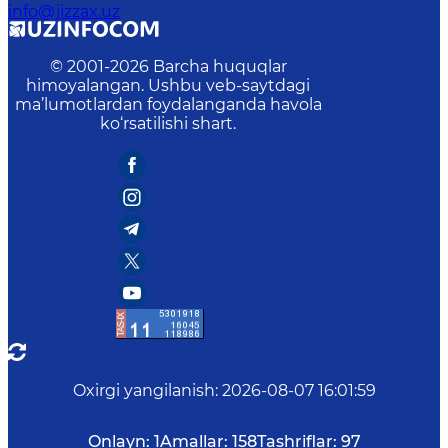
info@jizzax.uz
© 2001-
2026
Barcha huquqlar
himoyalangan. Ushbu veb-saytdagi
ma’lumotlardan foydalanganda havola
ko‘rsatilishi shart.
Oxirgi yangilanish
:
2026-08-07 16:01:59
Onlayn:
1
Amallar:
158
Tashriflar:
97