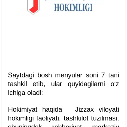
Saytdagi bosh menyular soni 7 tani
tashkil etib, ular quyidagilarni o‘z
ichiga oladi:
Hokimiyat haqida – Jizzax viloyati
hokimligi faoliyati, tashkilot tuzilmasi,
shuningdek, rahbariyat, markaziy