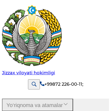
Jizzах vilоyati hоkimligi
+99872 226-00-11
;
Yo‘riqnoma va atamalar