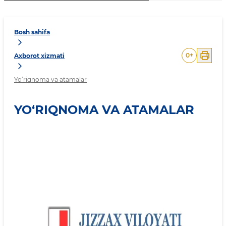
Bosh sahifa
0
+
Axborot xizmati
Yo‘riqnoma va atamalar
YO‘RIQNOMA VA ATAMALAR