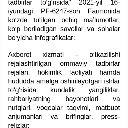
tadbirlar to‘g‘risida” 2021-yil 16-
iyundagi PF-6247-son Farmonida
ko‘zda tutilgan ochiq ma’lumotlar,
ko‘p beriladigan savollar va sohalar
bo‘yicha infografikalar;
Axborot xizmati – o‘tkazilishi
rejalashtirilgan ommaviy tadbirlar
rejalari, hokimlik faoliyati hamda
hududda amalga oshirilayotgan ishlar
to‘g‘risida kundalik yangiliklar,
rahbariyatning bayonotlari va
nutqlari, voqealar taqvimi, matbuot
anjumanlari va brifinglar, press-
relizlar;