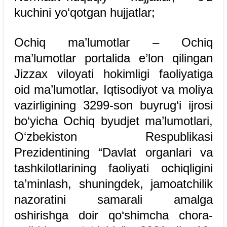
kuchini yo‘qotgan hujjatlar;
Ochiq ma’lumotlar – Ochiq
ma’lumotlar portalida e’lon qilingan
Jizzax viloyati hokimligi faoliyatiga
oid ma’lumotlar, Iqtisodiyot va moliya
vazirligining 3299-son buyrug‘i ijrosi
bo‘yicha Ochiq byudjet ma’lumotlari,
O‘zbekiston Respublikasi
Prezidentining “Davlat organlari va
tashkilotlarining faoliyati ochiqligini
ta’minlash, shuningdek, jamoatchilik
nazoratini samarali amalga
oshirishga doir qo‘shimcha chora-