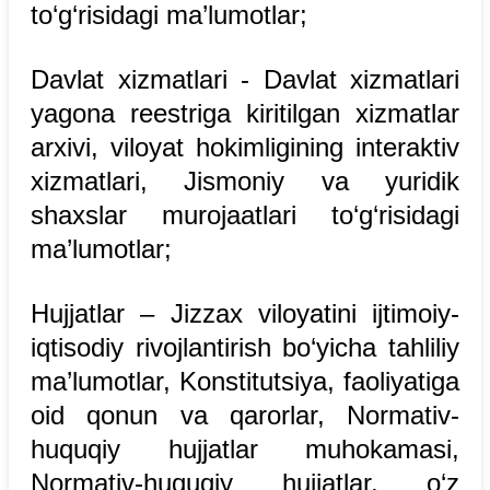
to‘g‘risidagi ma’lumotlar;
Davlat xizmatlari - Davlat xizmatlari
yagona reestriga kiritilgan xizmatlar
arxivi, viloyat hokimligining interaktiv
xizmatlari, Jismoniy va yuridik
shaxslar murojaatlari to‘g‘risidagi
ma’lumotlar;
Hujjatlar – Jizzax viloyatini ijtimoiy-
iqtisodiy rivojlantirish bo‘yicha tahliliy
ma’lumotlar, Konstitutsiya, faoliyatiga
oid qonun va qarorlar, Normativ-
huquqiy hujjatlar muhokamasi,
Normativ-huquqiy hujjatlar, o‘z