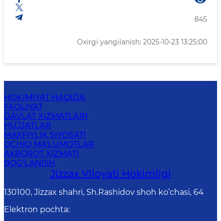
845
Oxirgi yangilanish: 2025-10-23 13:25:00
HOKIMIYAT HAQIDA
FAOLIYAT
DAVLAT XIZMATLARI
HUJJATLAR
MAXFIYLIK SIYOSATI
OCHIQ MA'LUMOTLAR
AXBOROT XIZMATI
BOG‘LANISH
Jizzах Vilоyati Hоkimligi
130100, Jizzax shahri, Sh.Rashidov shoh ko’chasi, 64
Elektron pochta
: