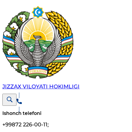
JIZZАХ VILОYATI HОKIMLIGI
Ishonch telefoni
+99872 226-00-11
;