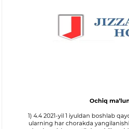
Ochiq ma’lu
1) 4.4 2021-yil 1 iyuldan boshlab qa
ularning har chorakda yangilanishini