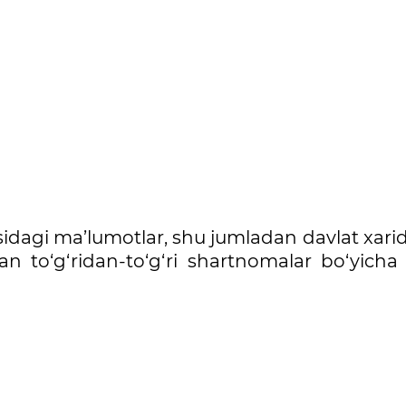
risidagi ma’lumotlar, shu jumladan davlat xarid
 to‘g‘ridan-to‘g‘ri shartnomalar bo‘yicha 