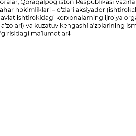
idoralar, Qoraqalpog‘iston Respublikasi Vazirla
har hokimliklari – o‘zlari aksiyador (ishtirokch
avlat ishtirokidagi korxonalarning ijroiya org
a’zolari) va kuzatuv kengashi a’zolarining ism
o‘g‘risidagi ma’lumotlar⬇️