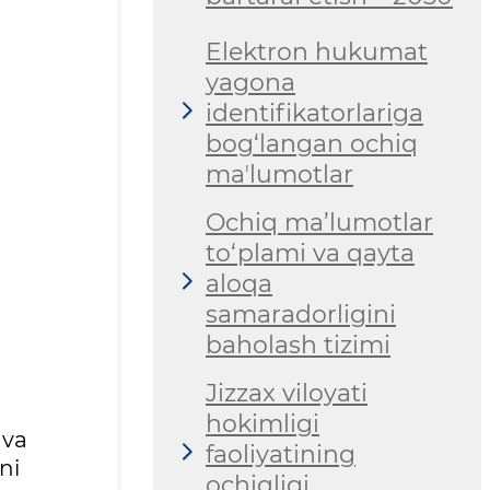
Elektron hukumat
yagona
identifikatorlariga
bog‘langan ochiq
maʼlumotlar
Ochiq ma’lumotlar
to‘plami va qayta
aloqa
samaradorligini
baholash tizimi
Jizzax viloyati
hokimligi
 va
faoliyatining
ni
ochiqligi