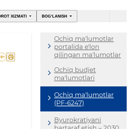
ROT XIZMATI
BOG‘LANISH
Ochiq ma'lumotlar
portalida e'lon
qilingan ma'lumotlar
18
+
Ochiq budjet
ma'lumotlari
Ochiq ma'lumotlar
(PF-6247)
Byurokratiyani
bartaraf etish – 2030