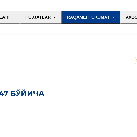
LARI
HUJJATLAR
RAQAMLI HUKUMAT
AXBO
47 БЎЙИЧА