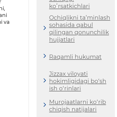
r
koʻrsatkichlari
i,
ani
Ochiqlikni ta’minlash
i va
sohasida qabul
qilingan qonunchilik
hujjatlari
Raqamli hukumat
Jizzax viloyati
hokimligidagi bo‘sh
ish o‘rinlari
Murojaatlarni ko‘rib
chiqish natijalari