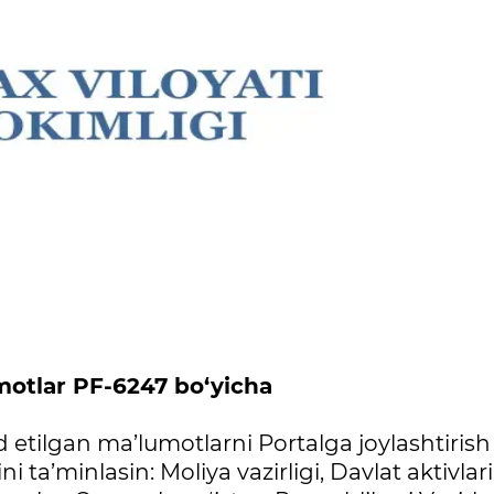
motlar PF-6247 bo‘yicha
yd etilgan ma’lumotlarni Portalga joylashtirish
 ta’minlasin: Moliya vazirligi, Davlat aktivlari