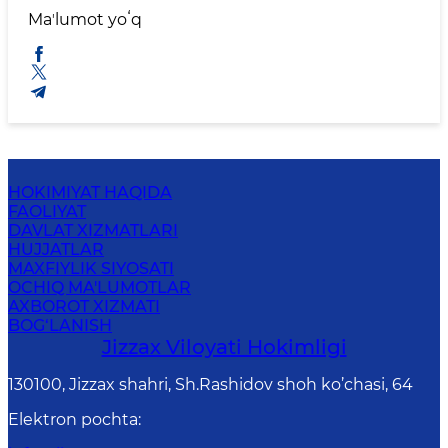
Maʼlumot yoʻq
HOKIMIYAT HAQIDA
FAOLIYAT
DAVLAT XIZMATLARI
HUJJATLAR
MAXFIYLIK SIYOSATI
OCHIQ MA'LUMOTLAR
AXBOROT XIZMATI
BOG‘LANISH
Jizzах Vilоyati Hоkimligi
130100, Jizzax shahri, Sh.Rashidov shoh ko’chasi, 64
Elektron pochta
: