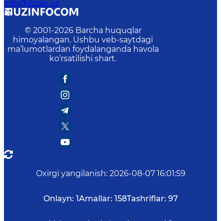
info@jizzax.uz
© 2001-
2026
Barcha huquqlar
himoyalangan. Ushbu veb-saytdagi
ma’lumotlardan foydalanganda havola
ko‘rsatilishi shart.
Oxirgi yangilanish
:
2026-08-07 16:01:59
Onlayn:
1
Amallar:
158
Tashriflar:
97