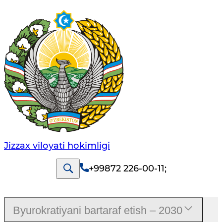
Jizzах vilоyati hоkimligi
+99872 226-00-11
;
Byurokratiyani bartaraf etish – 2030