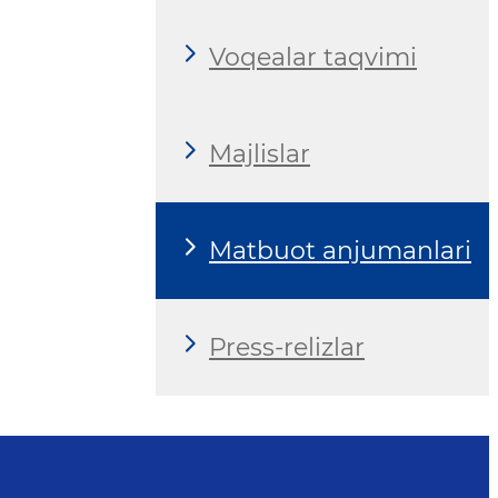
Voqealar taqvimi
Majlislar
Matbuot anjumanlari
Press-relizlar