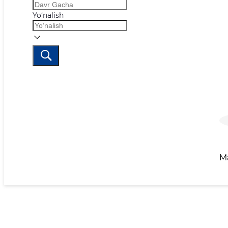
Yo‘nalish
M