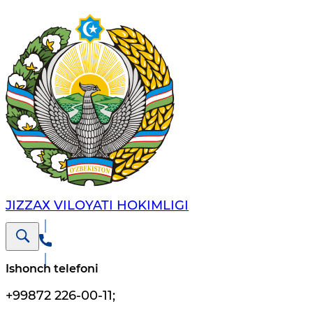
JIZZАХ VILОYATI HОKIMLIGI
Ishonch telefoni
+99872 226-00-11
;