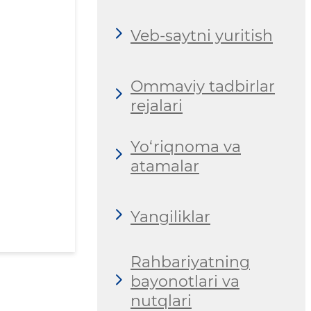
Veb-saytni yuritish
Ommaviy tadbirlar
rejalari
Yo‘riqnoma va
atamalar
Yangiliklar
Rahbariyatning
bayonotlari va
nutqlari