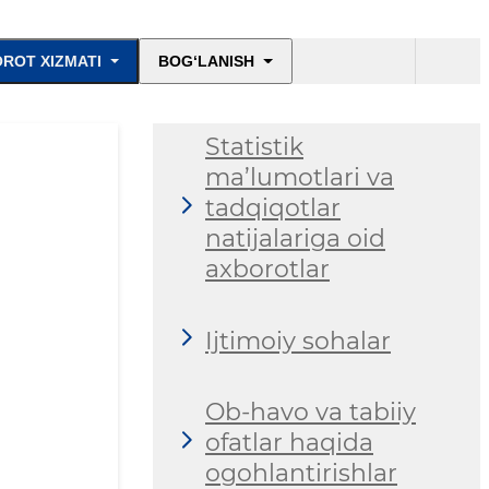
ROT XIZMATI
BOG‘LANISH
Statistik
ma’lumotlari va
tadqiqotlar
natijalariga oid
axborotlar
Ijtimoiy sohalar
Ob-havo va tabiiy
ofatlar haqida
ogohlantirishlar