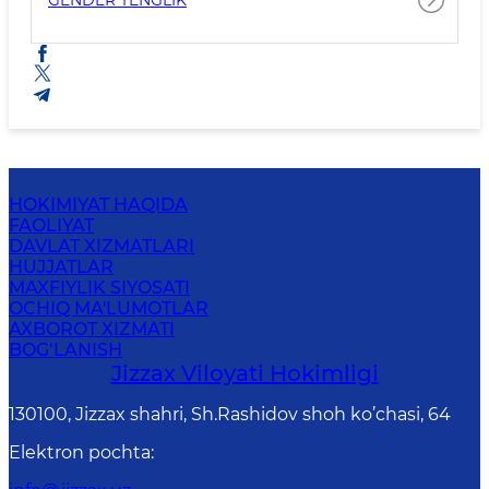
GENDER TENGLIK
HOKIMIYAT HAQIDA
FAOLIYAT
DAVLAT XIZMATLARI
HUJJATLAR
MAXFIYLIK SIYOSATI
OCHIQ MA'LUMOTLAR
AXBOROT XIZMATI
BOG‘LANISH
Jizzах Vilоyati Hоkimligi
130100, Jizzax shahri, Sh.Rashidov shoh ko’chasi, 64
Elektron pochta
: