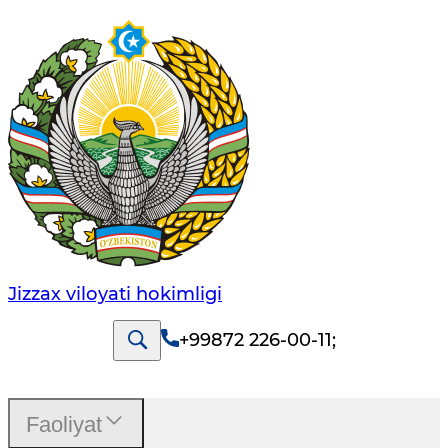
Jizzах vilоyati hоkimligi
+99872 226-00-11
;
Faoliyat