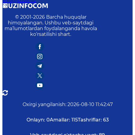
info@jizzax.uz
© 2001-
2026
Barcha huquqlar
himoyalangan. Ushbu veb-saytdagi
ma’lumotlardan foydalanganda havola
ko‘rsatilishi shart.
Oxirgi yangilanish
:
2026-08-10 11:42:47
Onlayn:
0
Amallar:
115
Tashriflar:
63