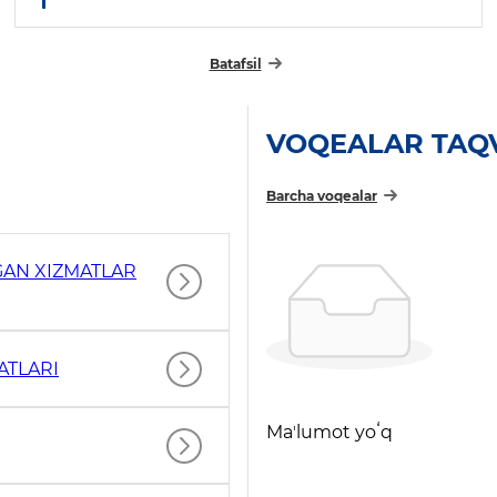
Batafsil
VOQEALAR TAQ
Barcha voqealar
GAN XIZMATLAR
ATLARI
Maʼlumot yoʻq