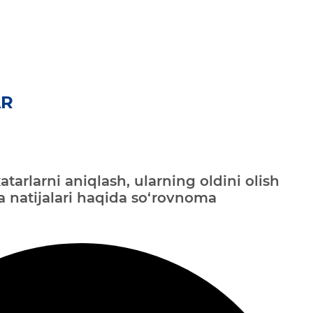
AR
atarlarni aniqlash, ularning oldini olish
va natijalari haqida so‘rovnoma