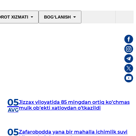
ROT XIZMATI
BOG‘LANISH
05
Jizzax viloyatida 85 mingdan ortiq koʼchmas
mulk obʼekti xatlovdan oʼtkazildi
AVG
05
Zafarobodda yana bir mahalla ichimlik suvi