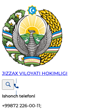
JIZZАХ VILОYATI HОKIMLIGI
Ishonch telefoni
+99872 226-00-11
;