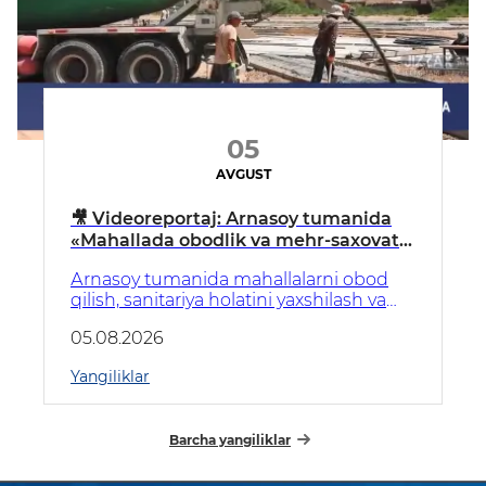
05
AVGUST
🎥 Videoreportaj: Аrnasoy tumanida
«Mahallada obodlik va mehr-saxovat
oyligi» tadbirlari davom etmoqda
Аrnasoy tumanida mahallalarni obod
qilish, sanitariya holatini yaxshilash va
aholi uchun munosib yashash
05.08.2026
sharoitlarini yaratishga qaratilgan ishlar
izchil davom etmoqda.
Yangiliklar
Barcha yangiliklar