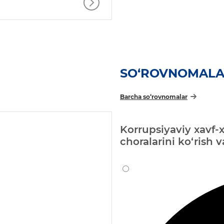
SO‘ROVNOMAL
Barcha so‘rovnomalar
Korrupsiyaviy xavf-x
choralarini ko‘rish 