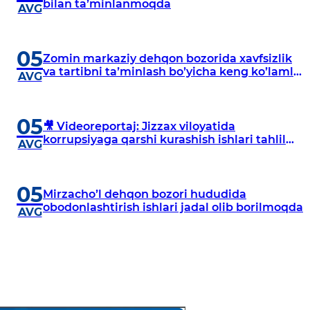
bilan taʼminlanmoqda
AVG
05
Zomin markaziy dehqon bozorida xavfsizlik
va tartibni taʼminlash boʼyicha keng koʼlamli
AVG
ishlar amalga oshirildi
05
🎥 Videoreportaj: Jizzax viloyatida
korrupsiyaga qarshi kurashish ishlari tahlil
AVG
qilindi
05
Mirzachoʼl dehqon bozori hududida
obodonlashtirish ishlari jadal olib borilmoqda
AVG