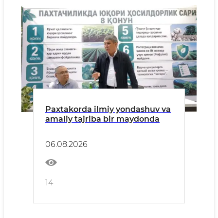
Paxtakorda ilmiy yondashuv va
amaliy tajriba bir maydonda
06.08.2026
14