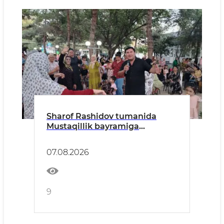
Sharof Rashidov tumanida
Mustaqillik bayramiga
bag‘ishlangan madaniy
tadbirlar davom etmoqda
07.08.2026
9