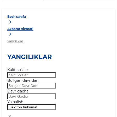
Bosh sahifa
Axborot xizmati
Yangiliklar
YANGILIKLAR
Kalit so‘zlar
Bo‘lgan davr dan
Davr gacha
Yo‘nalish