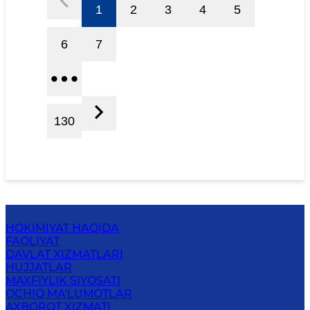
1
2
3
4
5
6
7
130
HOKIMIYAT HAQIDA
FAOLIYAT
DAVLAT XIZMATLARI
HUJJATLAR
MAXFIYLIK SIYOSATI
OCHIQ MA'LUMOTLAR
AXBOROT XIZMATI