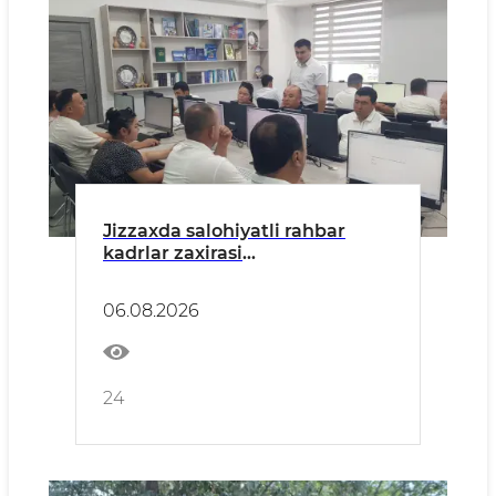
Jizzaxda salohiyatli rahbar
kadrlar zaxirasi
shakllantirilmoqda
06.08.2026
24