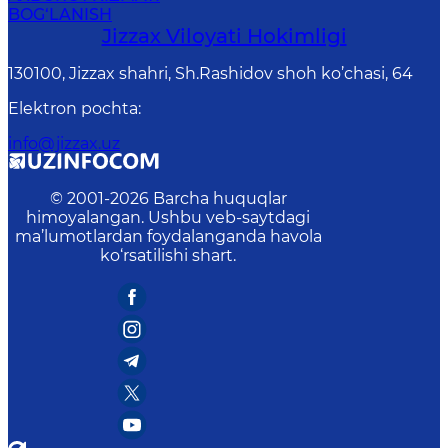
BOG‘LANISH
Jizzах Vilоyati Hоkimligi
130100, Jizzax shahri, Sh.Rashidov shoh ko’chasi, 64
Elektron pochta
:
info@jizzax.uz
© 2001-
2026
Barcha huquqlar
himoyalangan. Ushbu veb-saytdagi
ma’lumotlardan foydalanganda havola
ko‘rsatilishi shart.