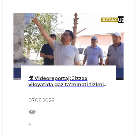
🎥 Videoreportaj: Jizzax
viloyatida gaz ta’minoti tizimi
o‘rganildi
07.08.2026
9