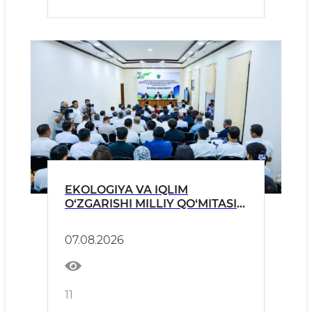
EKOLOGIYA VA IQLIM
O‘ZGARISHI MILLIY QO‘MITASI
RAISI JIZZAXDA
TADBIRKORLAR BILAN OCHIQ
07.08.2026
MULOQOT O‘TKAZDI
11