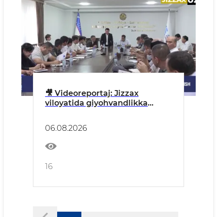
🎥 Videoreportaj: Jizzax
viloyatida giyohvandlikka
qarshi kurash bo‘yicha
o‘rganishlar o‘tkazildi
06.08.2026
16