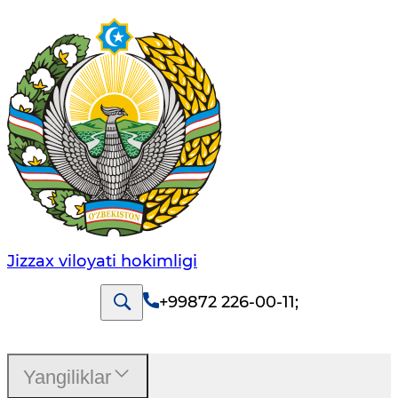
Jizzах vilоyati hоkimligi
+99872 226-00-11
;
Yangiliklar