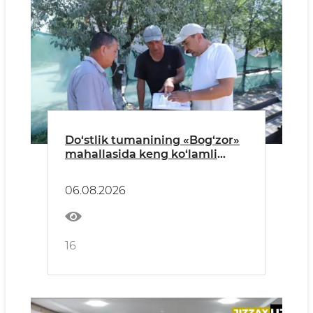
Do‘stlik tumanining «Bog‘zor»
mahallasida keng ko‘lamli
bunyodkorlik ishlari davom
etmoqda
06.08.2026
16