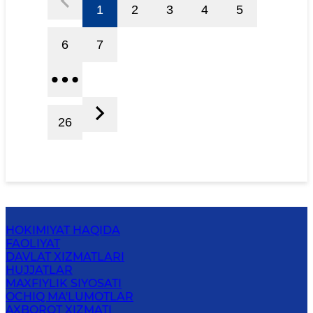
1
2
3
4
5
6
7
26
HOKIMIYAT HAQIDA
FAOLIYAT
DAVLAT XIZMATLARI
HUJJATLAR
MAXFIYLIK SIYOSATI
OCHIQ MA'LUMOTLAR
AXBOROT XIZMATI