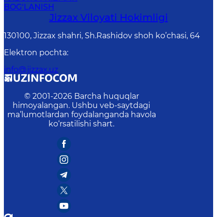
BOG‘LANISH
Jizzах Vilоyati Hоkimligi
130100, Jizzax shahri, Sh.Rashidov shoh ko’chasi, 64
Elektron pochta
:
info@jizzax.uz
© 2001-
2026
Barcha huquqlar
himoyalangan. Ushbu veb-saytdagi
ma’lumotlardan foydalanganda havola
ko‘rsatilishi shart.