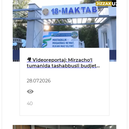
🎥 Videoreportaj: Mirzacho‘l
tumanida tashabbusli budjet
asosida maktab infratuzilmasi
yangilandi
28.07.2026
40