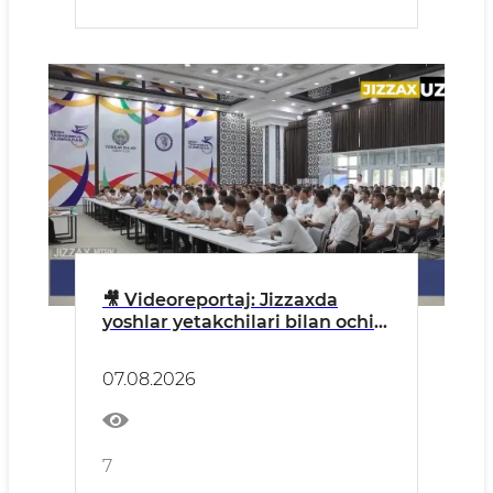
🎥 Videoreportaj: Jizzaxda
yoshlar yetakchilari bilan ochiq
muloqot o‘tkazildi
07.08.2026
7