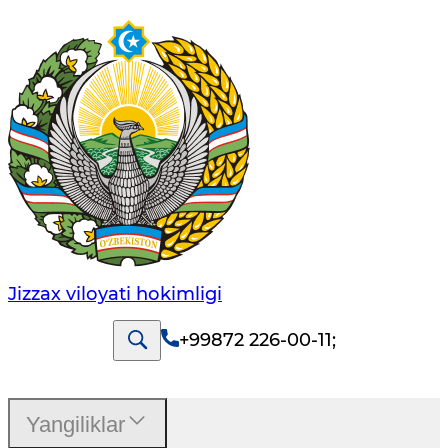
Jizzах vilоyati hоkimligi
+99872 226-00-11
;
Yangiliklar