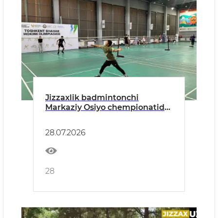
Jizzaxlik badmintonchi
Markaziy Osiyo chempionatida
O‘zbekiston sharafini himoya
qiladi
28.07.2026
28