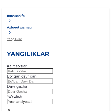
Bosh sahifa
Axborot xizmati
Yangiliklar
YANGILIKLAR
Kalit so‘zlar
Bo‘lgan davr dan
Davr gacha
Yo‘nalish