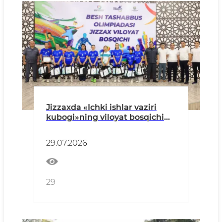
Jizzaxda «Ichki ishlar vaziri
kubogi»ning viloyat bosqichi
o‘tkazildi
29.07.2026
29