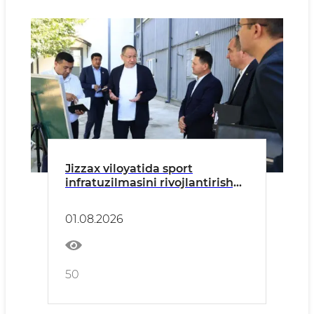
Jizzax viloyatida sport
infratuzilmasini rivojlantirishga
alohida e’tibor qaratilmoqda
01.08.2026
50