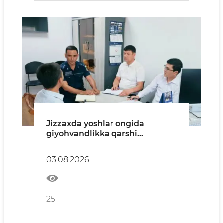
Jizzaxda yoshlar ongida
giyohvandlikka qarshi
mustahkam immunitet
shakllantirilmoqda
03.08.2026
25