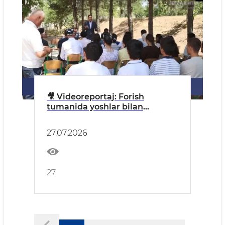
🎥 Videoreportaj: Forish
tumanida yoshlar bilan
navbatdagi ochiq muloqot
o‘tkazildi
27.07.2026
27