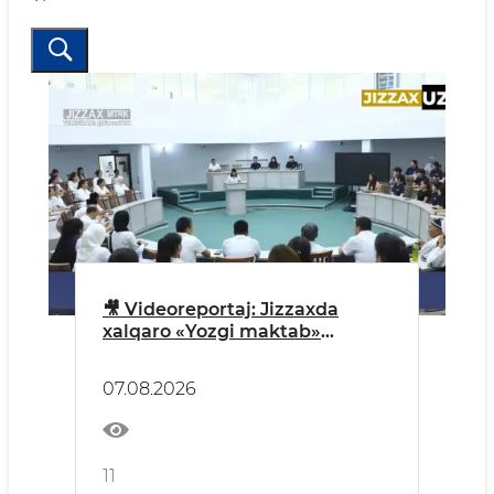
🎥 Videoreportaj: Jizzaxda
xalqaro «Yozgi maktab»
loyihasiga start berildi
07.08.2026
11