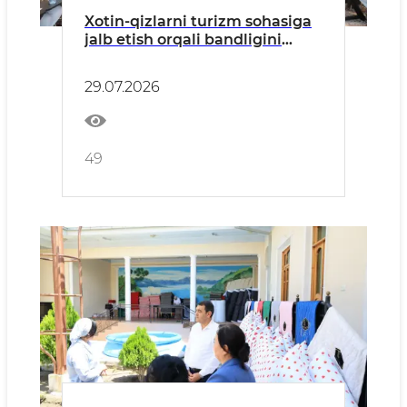
Xotin-qizlarni turizm sohasiga
jalb etish orqali bandligini
ta’minlash masalalari
muhokama qilindi
29.07.2026
49