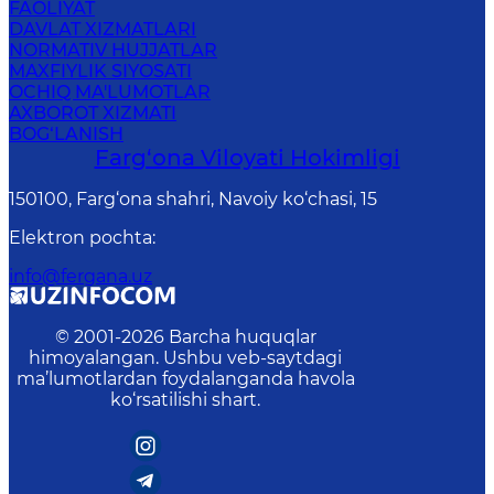
FAOLIYAT
DAVLAT XIZMATLARI
NORMATIV HUJJATLAR
MAXFIYLIK SIYOSATI
OCHIQ MA'LUMOTLAR
AXBOROT XIZMATI
BOG‘LANISH
Farg‘оnа Vilоyati Hоkimligi
150100, Fаrg‘оnа shаhri, Nаvоiy ko‘chаsi, 15
Elektron pochta
:
info@fergana.uz
© 2001-
2026
Barcha huquqlar
himoyalangan. Ushbu veb-saytdagi
ma’lumotlardan foydalanganda havola
ko‘rsatilishi shart.