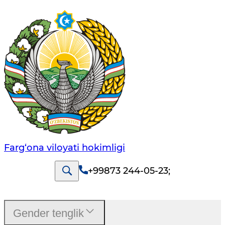
Farg‘оnа vilоyati hоkimligi
+99873 244-05-23
;
Gender tenglik