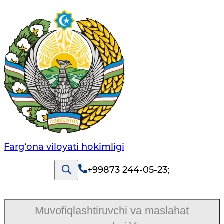
Farg‘оnа vilоyati hоkimligi
+99873 244-05-23
;
Muvofiqlashtiruvchi va maslahat