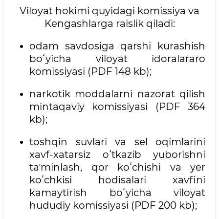
Viloyat hokimi quyidagi komissiya va
Kengashlarga raislik qiladi:
odam savdosiga qarshi kurashish
boʻyicha viloyat idoralararo
komissiyasi (PDF 148 kb);
narkotik moddalarni nazorat qilish
mintaqaviy komissiyasi (PDF 364
kb);
toshqin suvlari va sel oqimlarini
xavf-xatarsiz oʻtkazib yuborishni
taʼminlash, qor koʻchishi va yer
koʻchkisi hodisalari xavfini
kamaytirish boʻyicha viloyat
hududiy komissiyasi (PDF 200 kb);