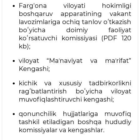
Farg'ona viloyati hokimligi
boshqaruv apparatining vakant
lavozimlariga ochiq tanlov oʻtkazish
boʻyicha doimiy faoliyat
koʻrsatuvchi komissiyasi (PDF 120
kb);
viloyat “Maʼnaviyat va maʼrifat”
Kengashi;
kichik va xususiy tadbirkorlikni
ragʻbatlantirish boʻyicha viloyat
muvofiqlashtiruvchi kengashi;
qonunchilik hujjatlariga muvofiq
tashkil etiladigan boshqa hududiy
komissiyalar va kengashlar.