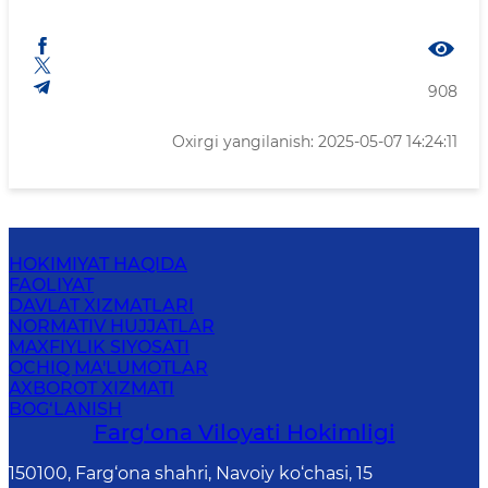
908
Oxirgi yangilanish: 2025-05-07 14:24:11
HOKIMIYAT HAQIDA
FAOLIYAT
DAVLAT XIZMATLARI
NORMATIV HUJJATLAR
MAXFIYLIK SIYOSATI
OCHIQ MA'LUMOTLAR
AXBOROT XIZMATI
BOG‘LANISH
Farg‘оnа Vilоyati Hоkimligi
150100, Fаrg‘оnа shаhri, Nаvоiy ko‘chаsi, 15