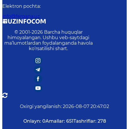
Elektron pochta
:
info@fergana.uz
© 2001-
2026
Barcha huquqlar
himoyalangan. Ushbu veb-saytdagi
ma’lumotlardan foydalanganda havola
ko‘rsatilishi shart.
Oxirgi yangilanish
:
2026-08-07 20:47:02
Onlayn:
0
Amallar:
651
Tashriflar:
278