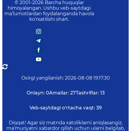
© 2001-
2026
Barcha huquqlar
himoyalangan. Ushbu veb-saytdagi
ma’lumotlardan foydalanganda havola
ko‘rsatilishi shart.
Oxirgi yangilanish
:
2026-08-08 19:17:30
Onlayn:
0
Amallar:
27
Tashriflar:
13
Veb-saytdagi o‘rtacha vaqt:
39
Diqqat! Agar siz matnda xatoliklarni aniqlasangiz,
ma’muriyatni xabardor qilish uchun ularni belgilab,