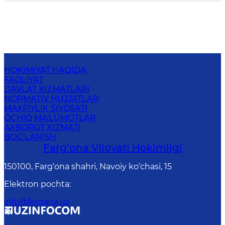
HOKIMIYAT HAQIDA
FAOLIYAT
DAVLAT XIZMATLARI
NORMATIV HUJJATLAR
MAXFIYLIK SIYOSATI
OCHIQ MA'LUMOTLAR
AXBOROT XIZMATI
BOG‘LANISH
Farg‘оnа Vilоyati Hоkimligi
150100, Fаrg‘оnа shаhri, Nаvоiy ko‘chаsi, 15
Elektron pochta
:
info@fergana.uz