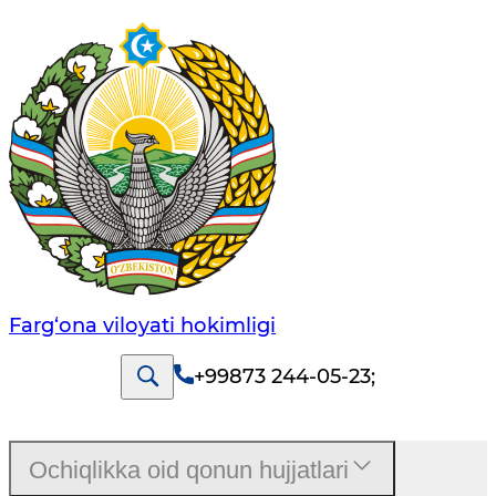
Farg‘оnа vilоyati hоkimligi
+99873 244-05-23
;
Ochiqlikka oid qonun hujjatlari