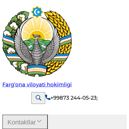
Farg‘оnа vilоyati hоkimligi
+99873 244-05-23
;
Kontaktlar