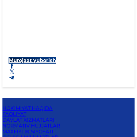
Murojaat yuborish
HOKIMIYAT HAQIDA
FAOLIYAT
DAVLAT XIZMATLARI
NORMATIV HUJJATLAR
MAXFIYLIK SIYOSATI