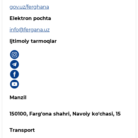
gov.uz/ferghana
Elektron pochta
info@fergana.uz
Ijtimoiy tarmoqlar
Manzil
150100, Fаrg‘оnа shаhri, Nаvоiy ko‘chаsi, 15
Transport