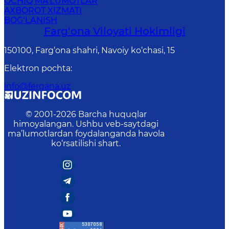
OCHIQ MA'LUMOTLAR
AXBOROT XIZMATI
BOG‘LANISH
Farg‘оnа Vilоyati Hоkimligi
150100, Fаrg‘оnа shаhri, Nаvоiy ko‘chаsi, 15
Elektron pochta
:
info@fergana.uz
© 2001-
2026
Barcha huquqlar
himoyalangan. Ushbu veb-saytdagi
ma’lumotlardan foydalanganda havola
ko‘rsatilishi shart.