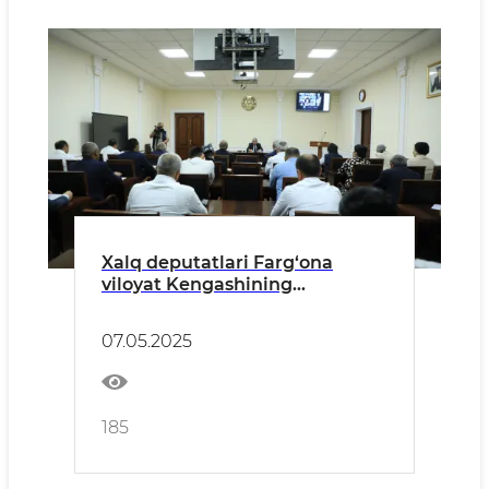
Xalq deputatlari Farg‘ona
viloyat Kengashining
to‘qqizinchi sessiyasi bo‘lib
o‘tdi
07.05.2025
185