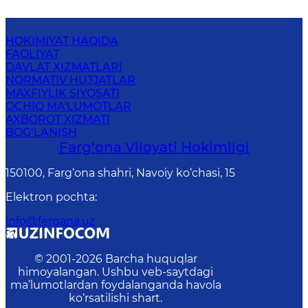
HOKIMIYAT HAQIDA
FAOLIYAT
DAVLAT XIZMATLARI
NORMATIV HUJJATLAR
MAXFIYLIK SIYOSATI
OCHIQ MA'LUMOTLAR
AXBOROT XIZMATI
BOG‘LANISH
Farg‘оnа Vilоyati Hоkimligi
150100, Fаrg‘оnа shаhri, Nаvоiy ko‘chаsi, 15
Elektron pochta
:
info@fergana.uz
© 2001-
2026
Barcha huquqlar
himoyalangan. Ushbu veb-saytdagi
ma’lumotlardan foydalanganda havola
ko‘rsatilishi shart.