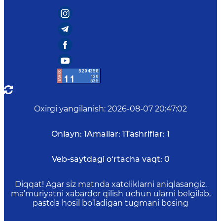
Oxirgi yangilanish
:
2026-08-07 20:47:02
Onlayn:
1
Amallar:
1
Tashriflar:
1
Veb-saytdagi o‘rtacha vaqt:
0
Diqqat! Agar siz matnda xatoliklarni aniqlasangiz,
ma’muriyatni xabardor qilish uchun ularni belgilab,
pastda hosil bo‘ladigan tugmani bosing