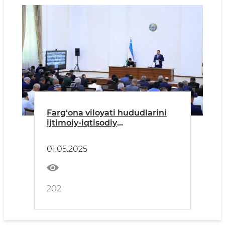
Farg‘ona viloyati hududlarini
ijtimoiy-iqtisodiy
rivojlantirishga qaratilgan
dasturlar ijrosi muhokama
01.05.2025
qilindi
202