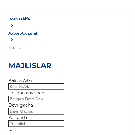
Bosh sahifa
Axborot xizmati
Majlislar
MAJLISLAR
Kalit so‘zlar
Bo‘lgan davr dan
Davr gacha
Yo‘nalish