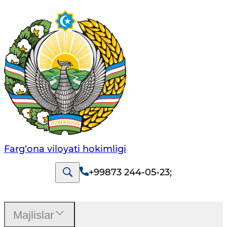
Farg‘оnа vilоyati hоkimligi
+99873 244-05-23
;
Majlislar