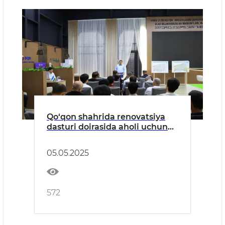
Qo‘qon shahrida renovatsiya
dasturi doirasida aholi uchun
qulay sharoitlarga ega “Yangi
O‘zbekiston” massivi barpo
05.05.2025
etilmoqda
572