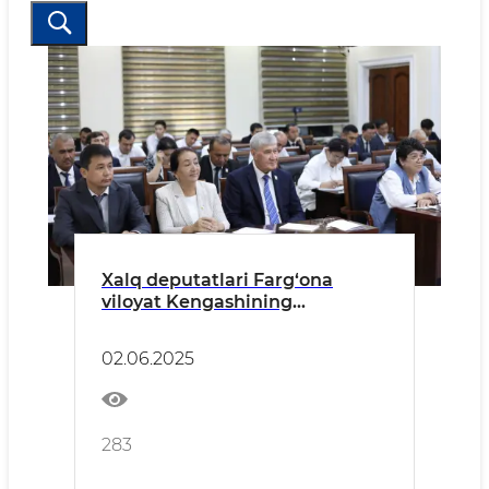
Xalq deputatlari Farg‘ona
viloyat Kengashining
navbatdagi o‘ninchi sessiyasi
bo‘lib o‘tdi
02.06.2025
283