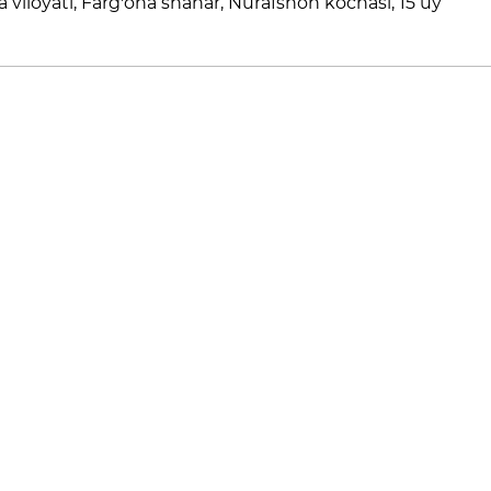
 viloyati, Farg'ona shahar, Nurafshon ko`chasi, 15 uy