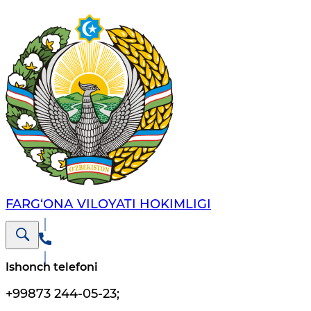
FARG‘ОNА VILОYATI HОKIMLIGI
Ishonch telefoni
+99873 244-05-23
;