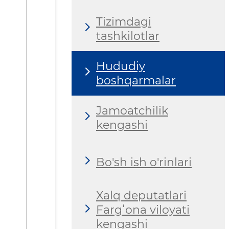
Tizimdagi
tashkilotlar
Hududiy
boshqarmalar
Jamoatchilik
kengashi
Bo'sh ish o'rinlari
Xalq deputatlari
Fargʻona viloyati
kengashi