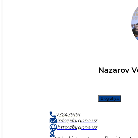
Nazarov Vo
Biografiya
732439191
info@fargona.uz
http://fargona.uz