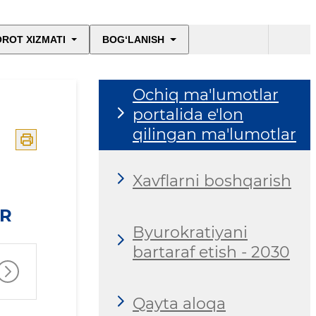
ROT XIZMATI
BOG‘LANISH
Ochiq ma'lumotlar
portalida e'lon
qilingan ma'lumotlar
Xavflarni boshqarish
AR
Byurokratiyani
bartaraf etish - 2030
Qayta aloqa