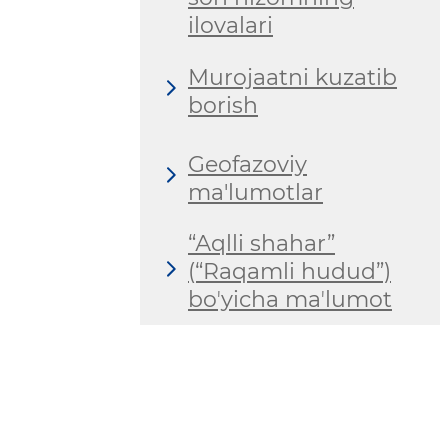
ilovalari
Murojaatni kuzatib
borish
Geofazoviy
ma'lumotlar
“Аqlli shahar”
(“Raqamli hudud”)
boʼyicha maʼlumot
Yangi
texnologiyalardan
foydalanishning
dalillariga oid