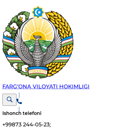
FARG‘ОNА VILОYATI HОKIMLIGI
Ishonch telefoni
+99873 244-05-23
;