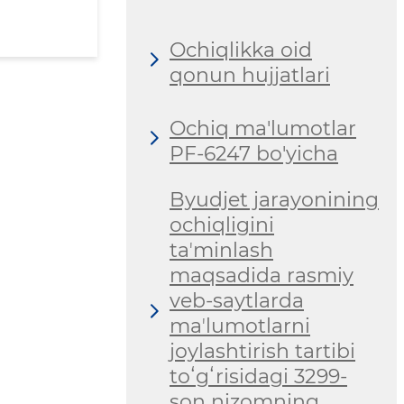
Ochiqlikka oid
qonun hujjatlari
Ochiq ma'lumotlar
PF-6247 bo'yicha
Byudjet jarayonining
ochiqligini
taʼminlash
maqsadida rasmiy
veb-saytlarda
maʼlumotlarni
joylashtirish tartibi
toʻgʻrisidagi 3299-
son nizomning