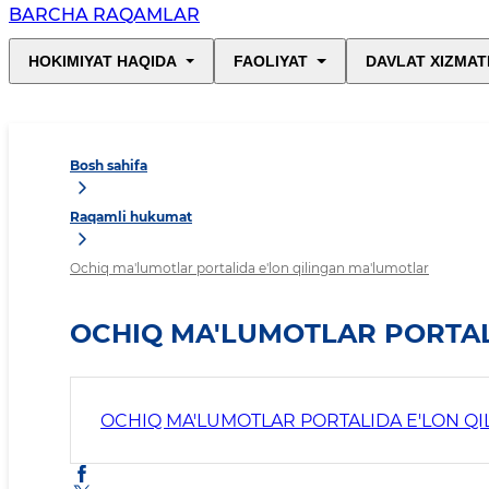
BARCHA RAQAMLAR
HOKIMIYAT HAQIDA
FAOLIYAT
DAVLAT XIZMAT
Bosh sahifa
Raqamli hukumat
Ochiq ma'lumotlar portalida e'lon qilingan ma'lumotlar
OCHIQ MA'LUMOTLAR PORTAL
OCHIQ MA'LUMOTLAR PORTALIDA E'LON Q