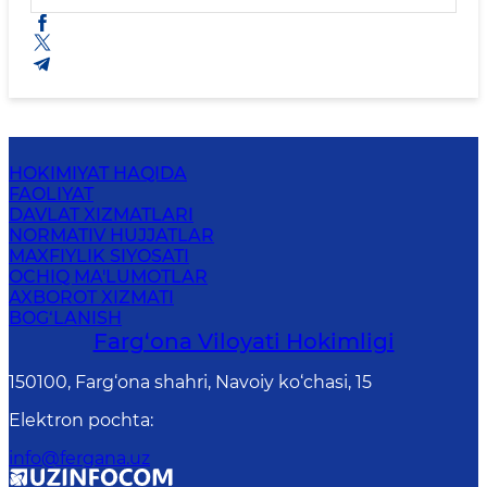
TO‘G‘RISIDA
HOKIMIYAT HAQIDA
FAOLIYAT
DAVLAT XIZMATLARI
NORMATIV HUJJATLAR
MAXFIYLIK SIYOSATI
OCHIQ MA'LUMOTLAR
AXBOROT XIZMATI
BOG‘LANISH
Farg‘оnа Vilоyati Hоkimligi
150100, Fаrg‘оnа shаhri, Nаvоiy ko‘chаsi, 15
Elektron pochta
:
info@fergana.uz