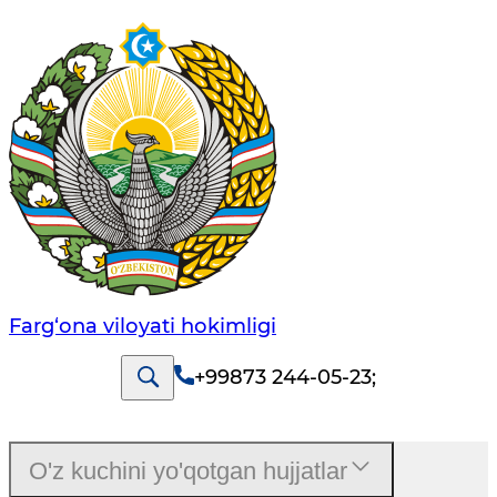
Farg‘оnа vilоyati hоkimligi
+99873 244-05-23
;
O'z kuchini yo'qotgan hujjatlar