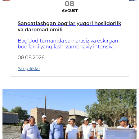
08
AVGUST
Sanoatlashgan bog‘lar yuqori hosildorlik
va daromad omili
Bag‘dod tumanida samarasiz va eskirgan
bog‘larni yangilash, zamonaviy intensiv
bog‘lar barpo etish bo‘yicha tizimli ishlar
08.08.2026
amalga oshirilmoqda.
Yangiliklar