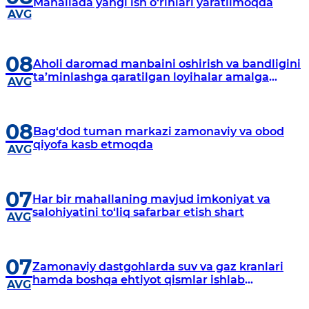
Mahallada yangi ish o‘rinlari yaratilmoqda
AVG
08
Aholi daromad manbaini oshirish va bandligini
ta’minlashga qaratilgan loyihalar amalga
AVG
oshirilmoqda
08
Bag‘dod tuman markazi zamonaviy va obod
qiyofa kasb etmoqda
AVG
07
Har bir mahallaning mavjud imkoniyat va
salohiyatini to‘liq safarbar etish shart
AVG
07
Zamonaviy dastgohlarda suv va gaz kranlari
hamda boshqa ehtiyot qismlar ishlab
AVG
chiqarilmoqda