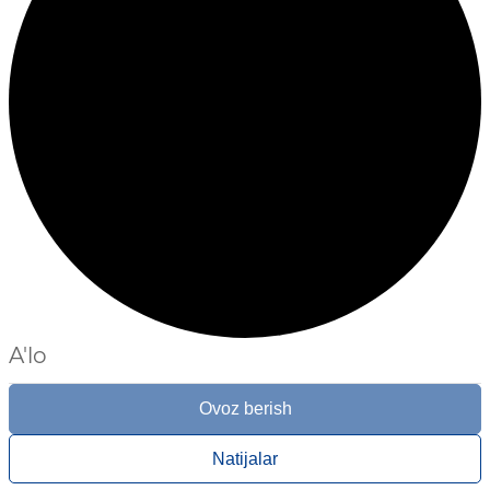
A'lo
Ovoz berish
Natijalar