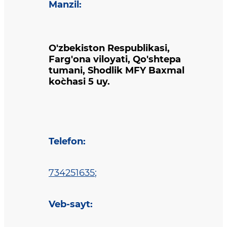
Manzil
:
O'zbekiston Respublikasi,
Farg'ona viloyati, Qo'shtepa
tumani, Shodlik MFY Baxmal
ko`chasi 5 uy.
Telefon
:
734251635
;
Veb-sayt
: