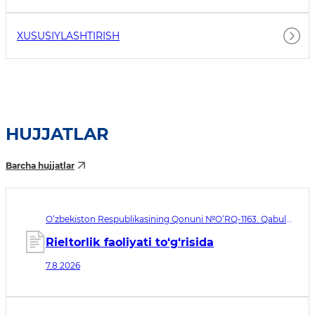
XUSUSIYLASHTIRISH
HUJJATLAR
Barcha hujjatlar
O‘zbekiston Respublikasining Qonuni №O‘RQ-1163. Qabul
qilingan sana 07.08.2026. Kuchga kirish sanasi 08.11.2026
Rieltorlik faoliyati to‘g‘risida
7.8.2026