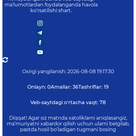
ma’lumotlardan foydalanganda havola
ko‘rsatilishi shart.
Oxirgi yangilanish
:
2026-08-08 19:17:30
Onlayn:
0
Amallar:
36
Tashriflar:
19
Veb-saytdagi o‘rtacha vaqt:
78
Diqqat! Agar siz matnda xatoliklarni aniqlasangiz,
ma’muriyatni xabardor qilish uchun ularni belgilab,
pastda hosil bo‘ladigan tugmani bosing