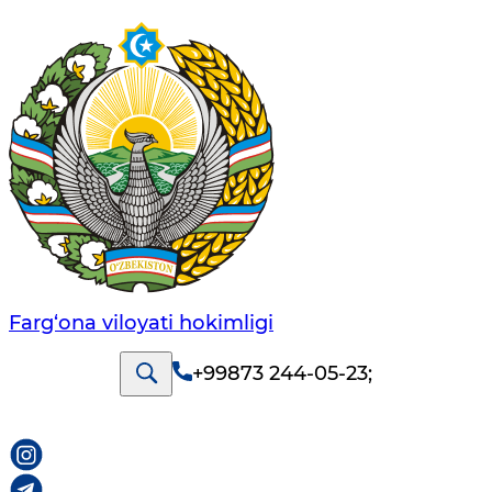
Farg‘оnа vilоyati hоkimligi
+99873 244-05-23
;