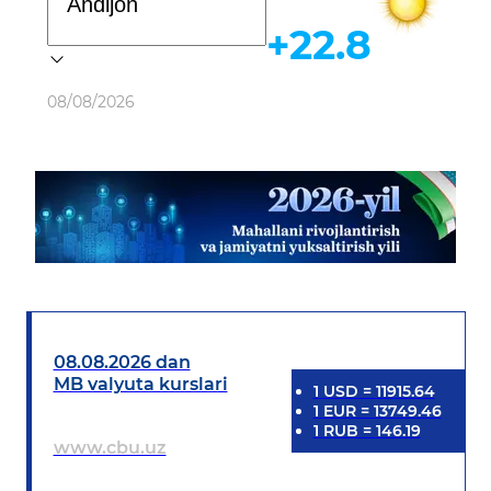
+22.8
Ob-havo
08/08/2026
08.08.2026 dan
MB valyuta kurslari
1
USD
=
11915.64
1
EUR
=
13749.46
1
RUB
=
146.19
www.cbu.uz