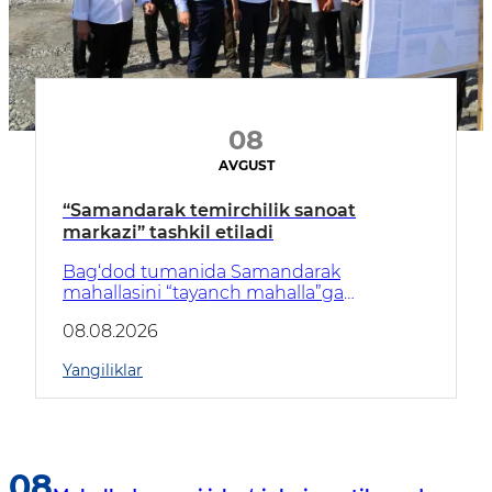
08
AVGUST
“Samandarak temirchilik sanoat
markazi” tashkil etiladi
Bag‘dod tumanida Samandarak
mahallasini “tayanch mahalla”ga
aylantirish, unga tutash hududlarni
08.08.2026
kompleks rivojlantirish va aholi bandligini
ta’minlashga qaratilgan yirik loyihalar
Yangiliklar
amalga oshirilmoqda.
08