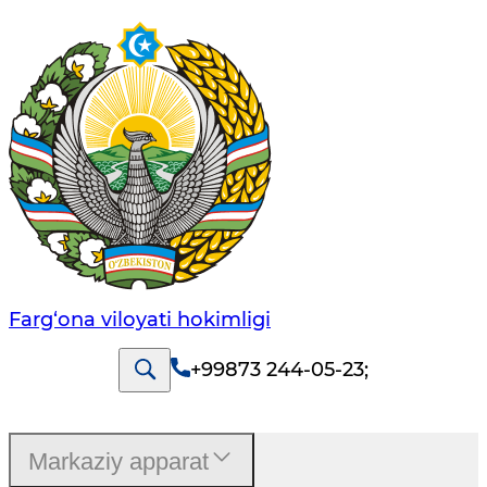
Farg‘оnа vilоyati hоkimligi
+99873 244-05-23
;
Markaziy apparat