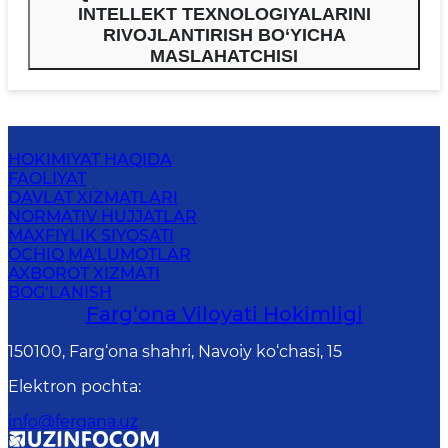
INTELLEKT TEXNOLOGIYALARINI
RIVOJLANTIRISH BO‘YICHA
MASLAHATCHISI
HOKIMIYAT HAQIDA
FAOLIYAT
DAVLAT XIZMATLARI
NORMATIV HUJJATLAR
MAXFIYLIK SIYOSATI
OCHIQ MA'LUMOTLAR
AXBOROT XIZMATI
BOG‘LANISH
Farg‘оnа Vilоyati Hоkimligi
150100, Fаrg‘оnа shаhri, Nаvоiy ko‘chаsi, 15
Elektron pochta
:
info@fergana.uz