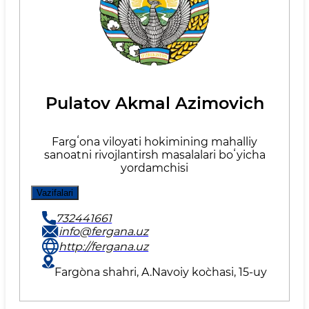
Pulatov Akmal Azimovich
Fargʻona viloyati hokimining mahalliy
sanoatni rivojlantirsh masalalari boʻyicha
yordamchisi
Vazifalari
732441661
info@fergana.uz
http://fergana.uz
Fаrg`оnа shаhri, A.Nаvоiy ko`chаsi, 15-uy