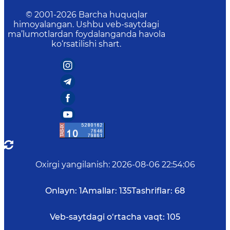
© 2001-
2026
Barcha huquqlar
himoyalangan. Ushbu veb-saytdagi
ma’lumotlardan foydalanganda havola
ko‘rsatilishi shart.
Oxirgi yangilanish
:
2026-08-06 22:54:06
Onlayn:
1
Amallar:
135
Tashriflar:
68
Veb-saytdagi o‘rtacha vaqt:
105