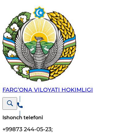
FARG‘ОNА VILОYATI HОKIMLIGI
Ishonch telefoni
+99873 244-05-23
;