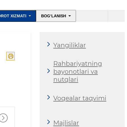
Axborot xizmati
ROT XIZMATI
BOG‘LANISH
haqida
Yangiliklar
Rahbariyatning
bayonotlari va
nutqlari
Voqealar taqvimi
Majlislar