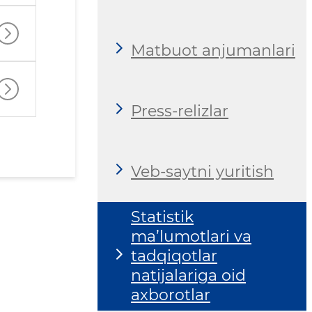
Matbuot anjumanlari
Press-relizlar
Veb-saytni yuritish
Statistik
ma’lumotlari va
tadqiqotlar
natijalariga oid
axborotlar