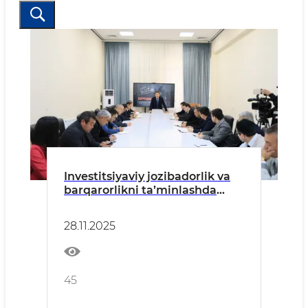
Investitsiyaviy jozibadorlik va
barqarorlikni ta’minlashda
korrupsiyasiz muhit yaratish
juda ham muhimdir
28.11.2025
45