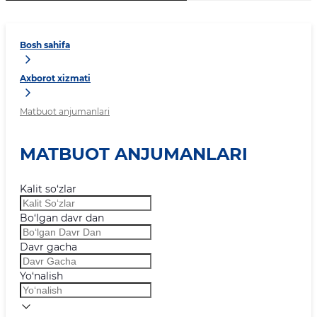
Bosh sahifa
Axborot xizmati
Matbuot anjumanlari
MATBUOT ANJUMANLARI
Kalit so‘zlar
Bo‘lgan davr dan
Davr gacha
Yo‘nalish