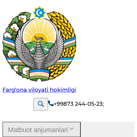
Farg‘оnа vilоyati hоkimligi
+99873 244-05-23
;
Matbuot anjumanlari