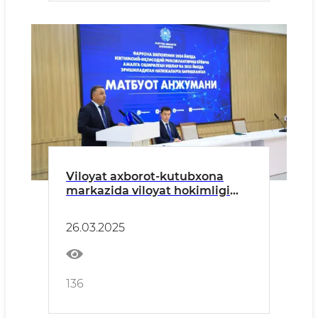
Viloyat axborot-kutubxona
markazida viloyat hokimligi
tomonidan matbuot anjumani
tashkil etildi
26.03.2025
136