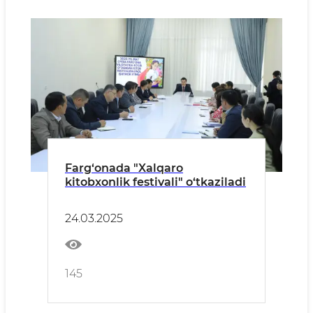
Farg‘onada "Xalqaro
kitobxonlik festivali" o‘tkaziladi
24.03.2025
145