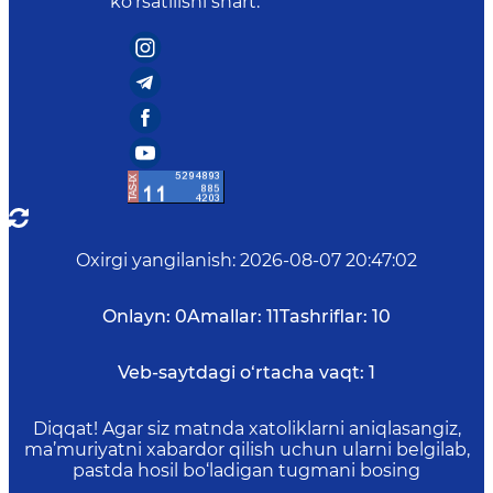
ko‘rsatilishi shart.
Oxirgi yangilanish
:
2026-08-07 20:47:02
Onlayn:
0
Amallar:
11
Tashriflar:
10
Veb-saytdagi o‘rtacha vaqt:
1
Diqqat! Agar siz matnda xatoliklarni aniqlasangiz,
ma’muriyatni xabardor qilish uchun ularni belgilab,
pastda hosil bo‘ladigan tugmani bosing