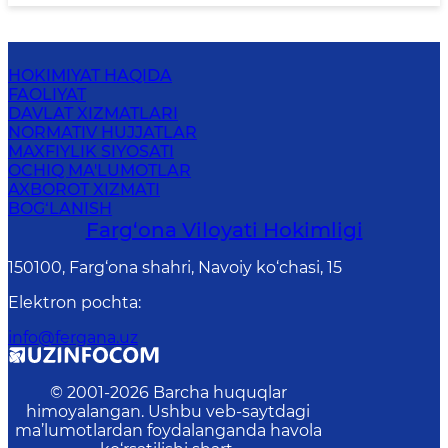
HOKIMIYAT HAQIDA
FAOLIYAT
DAVLAT XIZMATLARI
NORMATIV HUJJATLAR
MAXFIYLIK SIYOSATI
OCHIQ MA'LUMOTLAR
AXBOROT XIZMATI
BOG‘LANISH
Farg‘оnа Vilоyati Hоkimligi
150100, Fаrg‘оnа shаhri, Nаvоiy ko‘chаsi, 15
Elektron pochta
:
info@fergana.uz
© 2001-
2026
Barcha huquqlar
himoyalangan. Ushbu veb-saytdagi
ma’lumotlardan foydalanganda havola