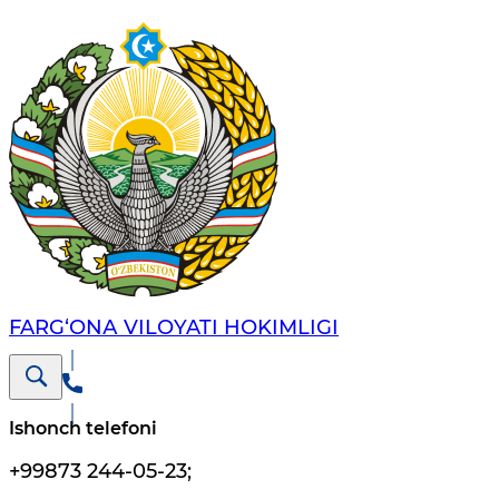
FARG‘ОNА VILОYATI HОKIMLIGI
Ishonch telefoni
+99873 244-05-23
;