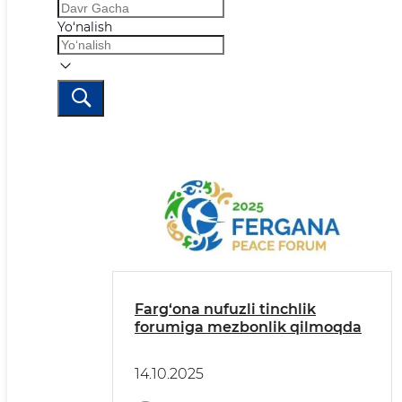
Yo‘nalish
Farg‘ona nufuzli tinchlik
forumiga mezbonlik qilmoqda
14.10.2025