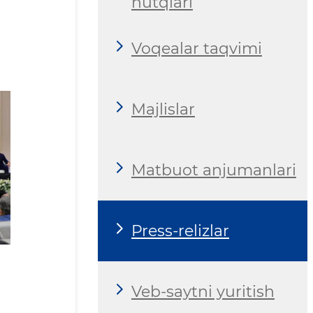
nutqlari
Voqealar taqvimi
Majlislar
Matbuot anjumanlari
Press-relizlar
Veb-saytni yuritish