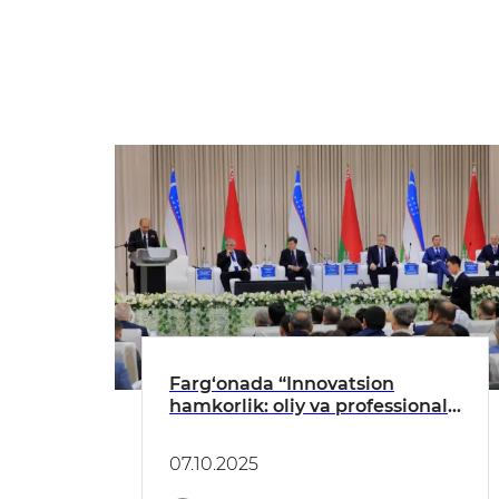
Farg‘onada “Innovatsion
hamkorlik: oliy va professional
ta’lim masalalari bo‘yicha
O‘zbekiston – Belarus forumi”
07.10.2025
bo‘lib o‘tadi