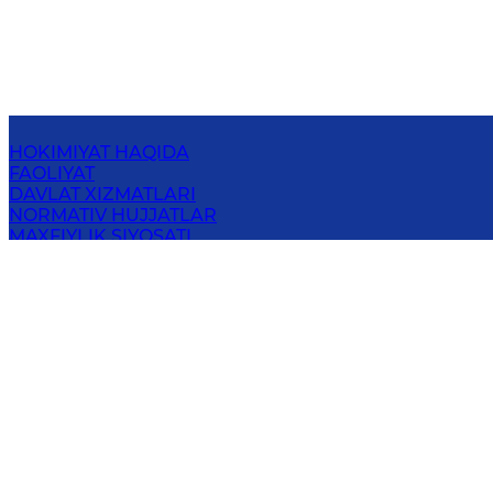
HOKIMIYAT HAQIDA
FAOLIYAT
DAVLAT XIZMATLARI
NORMATIV HUJJATLAR
MAXFIYLIK SIYOSATI
OCHIQ MA'LUMOTLAR
AXBOROT XIZMATI
BOG‘LANISH
FARG‘ОNА VILОYATI HОKIMLIGI
150100, Fаrg‘оnа shаhri, Nаvоiy ko‘chаsi, 15
Elektron pochta
:
info@fergana.uz