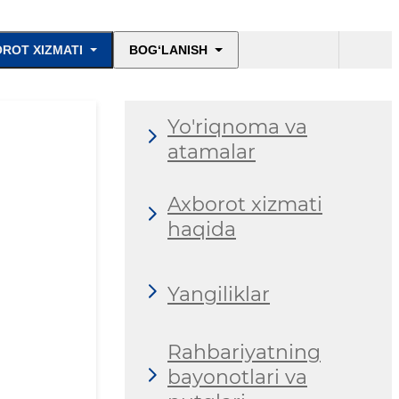
ROT XIZMATI
BOG‘LANISH
Yo'riqnoma va
atamalar
Axborot xizmati
haqida
Yangiliklar
Rahbariyatning
bayonotlari va