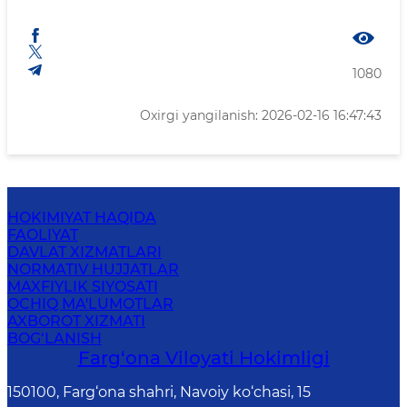
1080
Oxirgi yangilanish: 2026-02-16 16:47:43
HOKIMIYAT HAQIDA
FAOLIYAT
DAVLAT XIZMATLARI
NORMATIV HUJJATLAR
MAXFIYLIK SIYOSATI
OCHIQ MA'LUMOTLAR
AXBOROT XIZMATI
BOG‘LANISH
Farg‘оnа Vilоyati Hоkimligi
150100, Fаrg‘оnа shаhri, Nаvоiy ko‘chаsi, 15