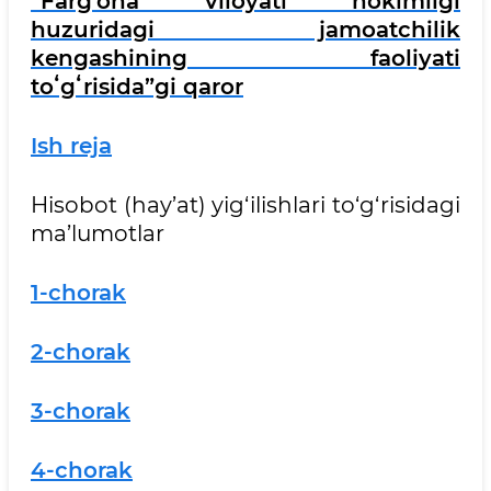
“Farg'ona viloyati hokimligi
huzuridagi jamoatchilik
kengashining faoliyati
toʻgʻrisida”gi qaror
Ish reja
Hisobot (hay’at) yig‘ilishlari to‘g‘risidagi
ma’lumotlar
1-chorak
2-chorak
3-chorak
4-chorak