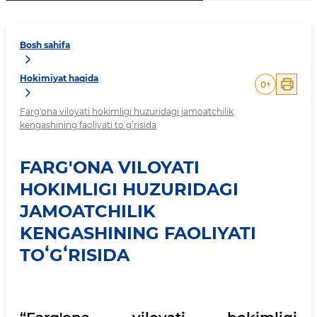
Bosh sahifa
Hokimiyat haqida
0
+
Farg'ona viloyati hokimligi huzuridagi jamoatchilik
kengashining faoliyati toʻgʻrisida
FARG'ONA VILOYATI
HOKIMLIGI HUZURIDAGI
JAMOATCHILIK
KENGASHINING FAOLIYATI
TOʻGʻRISIDA