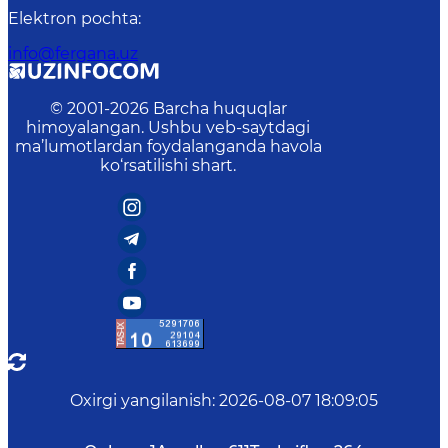
Elektron pochta
:
info@fergana.uz
© 2001-
2026
Barcha huquqlar
himoyalangan. Ushbu veb-saytdagi
ma’lumotlardan foydalanganda havola
ko‘rsatilishi shart.
Oxirgi yangilanish
:
2026-08-07 18:09:05