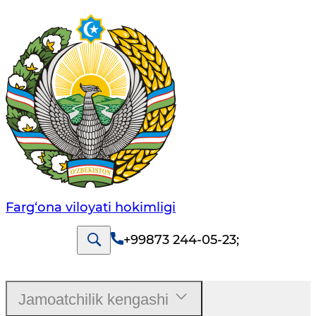
Farg‘оnа vilоyati hоkimligi
+99873 244-05-23
;
Jamoatchilik kengashi