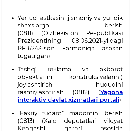
Yer uchastkasini jismoniy va yuridik
shaxslarga berish
(0811) (Oʻzbekiston Respublikasi
Prezidentining 08.06.2021-yildagi
PF-6243-son Farmoniga asosan
tugatilgan)
Tashqi reklama va axborot
obyektlarini (konstruksiyalarini)
joylashtirish huquqini
rasmiylashtirish (0812) (
Yagona
interaktiv davlat xizmatlari portali
)
“Faxriy fuqaro” maqomini berish
(0813) (Xalq deputatlari viloyat
Kengashi qarori asosida