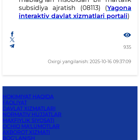
subsidiya ajratish (08113) (
Yagona
interaktiv davlat xizmatlari portali
)
935
Oxirgi yangilanish: 2025-10-16 09:37:09
HOKIMIYAT HAQIDA
FAOLIYAT
DAVLAT XIZMATLARI
NORMATIV HUJJATLAR
MAXFIYLIK SIYOSATI
OCHIQ MA'LUMOTLAR
AXBOROT XIZMATI
BOG‘LANISH