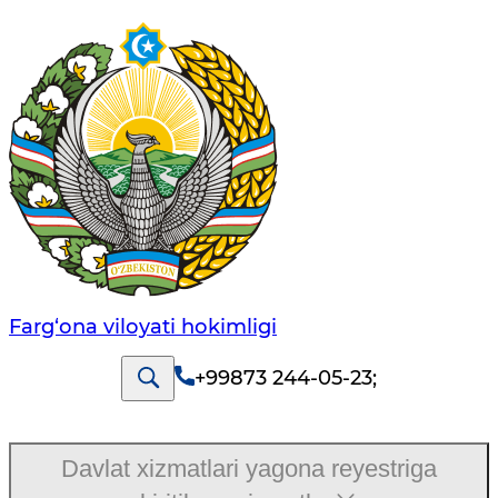
Farg‘оnа vilоyati hоkimligi
+99873 244-05-23
;
Davlat xizmatlari yagona reyestriga