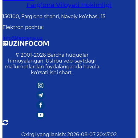
Farg‘оnа Vilоyati Hоkimligi
150100, Fаrg‘оnа shаhri, Nаvоiy ko‘chаsi, 15
Elektron pochta
:
info@fergana.uz
© 2001-
2026
Barcha huquqlar
himoyalangan. Ushbu veb-saytdagi
ma’lumotlardan foydalanganda havola
ko‘rsatilishi shart.
Oxirgi yangilanish
:
2026-08-07 20:47:02