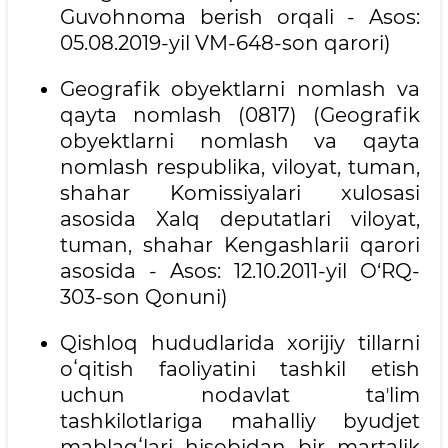
Guvohnoma berish orqali - Asos:
05.08.2019-yil VM-648-son qarori)
Geografik obyektlarni nomlash va
qayta nomlash (0817) (Geografik
obyektlarni nomlash va qayta
nomlash respublika, viloyat, tuman,
shahar Komissiyalari xulosasi
asosida Xalq deputatlari viloyat,
tuman, shahar Kengashlarii qarori
asosida - Asos: 12.10.2011-yil O‘RQ-
303-son Qonuni)
Qishloq hududlarida xorijiy tillarni
oʻqitish faoliyatini tashkil etish
uchun nodavlat taʼlim
tashkilotlariga mahalliy byudjet
mablagʻlari hisobidan bir martalik