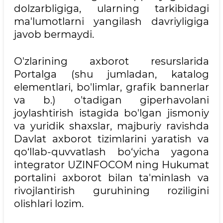
dolzarbligiga, ularning tarkibidagi
ma'lumotlarni yangilash davriyligiga
javob bermaydi.
O'zlarining axborot resurslarida
Portalga (shu jumladan, katalog
elementlari, bo'limlar, grafik bannerlar
va b.) o'tadigan giperhavolani
joylashtirish istagida bo'lgan jismoniy
va yuridik shaxslar, majburiy ravishda
Davlat axborot tizimlarini yaratish va
qo‘llab-quvvatlash bo‘yicha yagona
integrator UZINFOCOM ning Hukumat
portalini axborot bilan ta'minlash va
rivojlantirish guruhining roziligini
olishlari lozim.