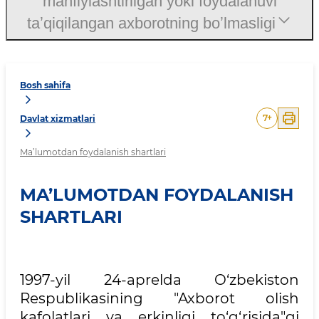
mahfiylashtirilgan yoki foydalanuvi
taʼqiqilangan axborotning boʼlmasligi
Bosh sahifa
7
+
Davlat xizmatlari
Ma’lumotdan foydalanish shartlari
MA’LUMOTDAN FOYDALANISH
SHARTLARI
1997-yil 24-aprelda O‘zbekiston
Respublikasining "Axborot olish
kafolatlari va erkinligi to‘g‘risida"gi