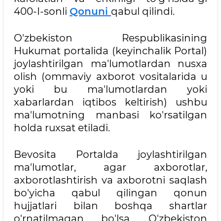
400-I-sonli
Qonuni
qabul qilindi.
O'zbekiston Respublikasining
Hukumat portalida (keyinchalik Portal)
joylashtirilgan ma'lumotlardan nusxa
olish (ommaviy axborot vositalarida u
yoki bu ma'lumotlardan yoki
xabarlardan iqtibos keltirish) ushbu
ma'lumotning manbasi ko'rsatilgan
holda ruxsat etiladi.
Bevosita Portalda joylashtirilgan
ma'lumotlar, agar axborotlar,
axborotlashtirish va axborotni saqlash
bo'yicha qabul qilingan qonun
hujjatlari bilan boshqa shartlar
o'rnatilmagan bo'lsa, O'zbekiston