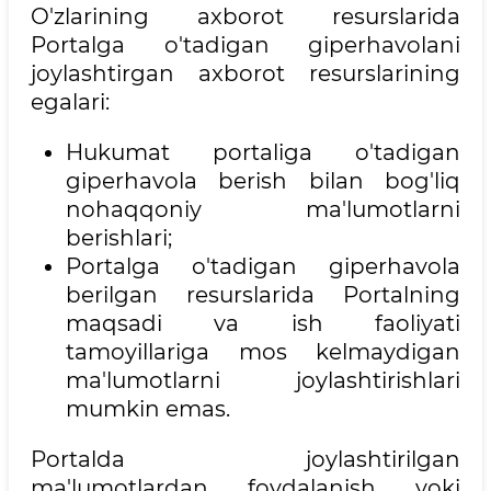
O'zlarining axborot resurslarida
Portalga o'tadigan giperhavolani
joylashtirgan axborot resurslarining
egalari:
Hukumat portaliga o'tadigan
giperhavola berish bilan bog'liq
nohaqqoniy ma'lumotlarni
berishlari;
Portalga o'tadigan giperhavola
berilgan resurslarida Portalning
maqsadi va ish faoliyati
tamoyillariga mos kelmaydigan
ma'lumotlarni joylashtirishlari
mumkin emas.
Portalda joylashtirilgan
ma'lumotlardan foydalanish yoki