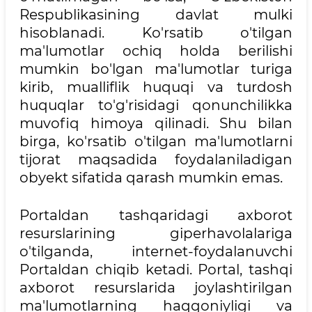
Respublikasining davlat mulki
hisoblanadi. Ko'rsatib o'tilgan
ma'lumotlar ochiq holda berilishi
mumkin bo'lgan ma'lumotlar turiga
kirib, mualliflik huquqi va turdosh
huquqlar to'g'risidagi qonunchilikka
muvofiq himoya qilinadi. Shu bilan
birga, ko'rsatib o'tilgan ma'lumotlarni
tijorat maqsadida foydalaniladigan
obyekt sifatida qarash mumkin emas.
Portaldan tashqaridagi axborot
resurslarining giperhavolalariga
o'tilganda, internet-foydalanuvchi
Portaldan chiqib ketadi. Portal, tashqi
axborot resurslarida joylashtirilgan
ma'lumotlarning haqqoniyligi va