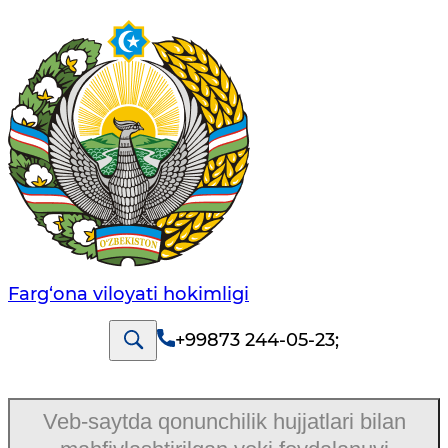
Farg‘оnа vilоyati hоkimligi
+99873 244-05-23
;
Veb-saytda qonunchilik hujjatlari bilan