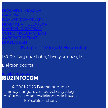
HOKIMIYAT HAQIDA
FAOLIYAT
DAVLAT XIZMATLARI
NORMATIV HUJJATLAR
MAXFIYLIK SIYOSATI
OCHIQ MA'LUMOTLAR
AXBOROT XIZMATI
BOG‘LANISH
Farg‘оnа Vilоyati Hоkimligi
150100, Fаrg‘оnа shаhri, Nаvоiy ko‘chаsi, 15
Elektron pochta
:
info@fergana.uz
© 2001-
2026
Barcha huquqlar
himoyalangan. Ushbu veb-saytdagi
ma’lumotlardan foydalanganda havola
ko‘rsatilishi shart.