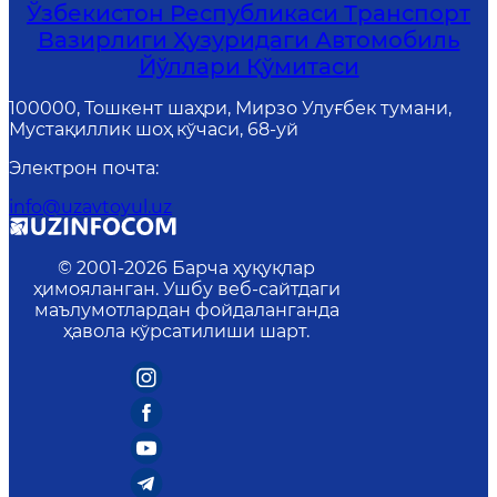
Ўзбекистон Республикаси Транспорт
Вазирлиги Ҳузуридаги Автомобиль
Йўллари Қўмитаси
100000, Тошкент шаҳри, Мирзо Улуғбек тумани,
Мустақиллик шоҳ кўчаси, 68-уй
Электрон почта
:
info@uzavtoyul.uz
© 2001-
2026
Барча ҳуқуқлар
ҳимояланган. Ушбу веб-сайтдаги
маълумотлардан фойдаланганда
ҳавола кўрсатилиши шарт.