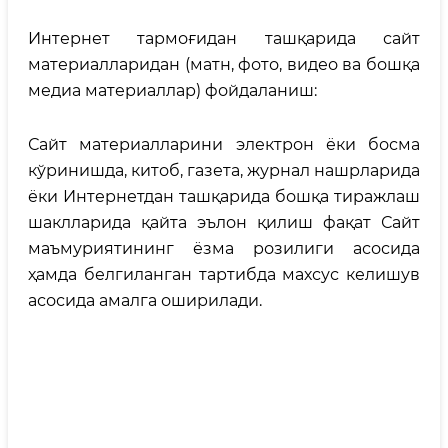
Интернет тармоғидан ташқарида сайт
материалларидан (матн, фото, видео ва бошқа
медиа материаллар) фойдаланиш:
Сайт материалларини электрон ёки босма
кўринишда, китоб, газета, журнал нашрларида
ёки Интернетдан ташқарида бошқа тиражлаш
шаклларида қайта эълон қилиш фақат Сайт
маъмуриятининг ёзма розилиги асосида
ҳамда белгиланган тартибда махсус келишув
асосида амалга оширилади.