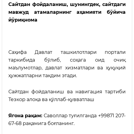
Сайтдан фойдаланиш, шунингдек, сайтдаги
мавжуд атамаларнинг аҳамияти бўйича
йўриқнома
Саҳифа Давлат ташкилотлари портали
таркибида бўлиб, соҳага оид очиқ
маълумотлар, давлат хизматлари ва ҳуқуқий
ҳужжатларни тақдим этади.
Сайтдан фойдаланиш ва навигация тартиби
Тезкор алоқа ва қўллаб-қувватлаш
Ягона
рақам
:
Саволлар туғилганда +99871 207-
67-68 рақамига боғланинг.