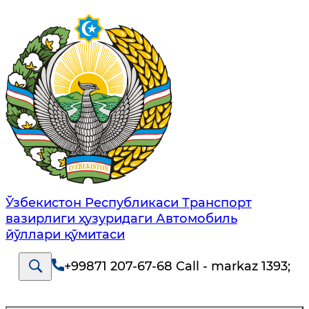
Ўзбекистон Республикаси Транспорт
вазирлиги ҳузуридаги Автомобиль
йўллари қўмитаси
+99871 207-67-68 Call - markaz 1393
;