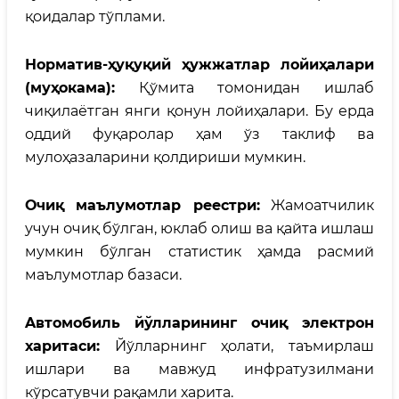
қоидалар тўплами.
Норматив-ҳуқуқий ҳужжатлар лойиҳалари
(муҳокама):
Қўмита томонидан ишлаб
чиқилаётган янги қонун лойиҳалари. Бу ерда
оддий фуқаролар ҳам ўз таклиф ва
мулоҳазаларини қолдириши мумкин.
Очиқ маълумотлар реестри:
Жамоатчилик
учун очиқ бўлган, юклаб олиш ва қайта ишлаш
мумкин бўлган статистик ҳамда расмий
маълумотлар базаси.
Aвтомобиль йўлларининг очиқ электрон
харитаси:
Йўлларнинг ҳолати, таъмирлаш
ишлари ва мавжуд инфратузилмани
кўрсатувчи рақамли харита.