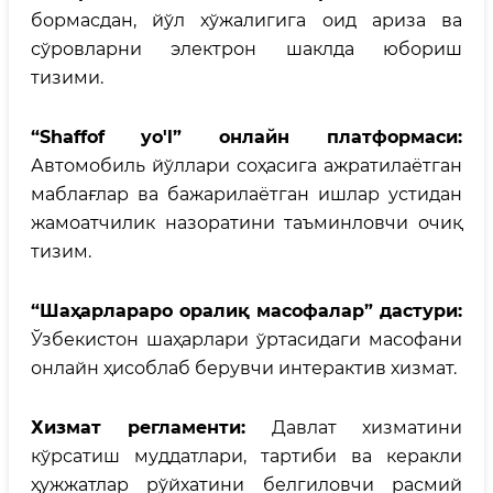
бормасдан, йўл хўжалигига оид ариза ва
сўровларни электрон шаклда юбориш
тизими.
“Shaffof
yo
'
l
” онлайн платформаси:
Автомобиль йўллари соҳасига ажратилаётган
маблағлар ва бажарилаётган ишлар устидан
жамоатчилик назоратини таъминловчи очиқ
тизим.
“Шаҳарлараро оралиқ масофалар” дастури:
Ўзбекистон шаҳарлари ўртасидаги масофани
онлайн ҳисоблаб берувчи интерактив хизмат.
Хизмат регламенти:
Давлат хизматини
кўрсатиш муддатлари, тартиби ва керакли
ҳужжатлар рўйхатини белгиловчи расмий