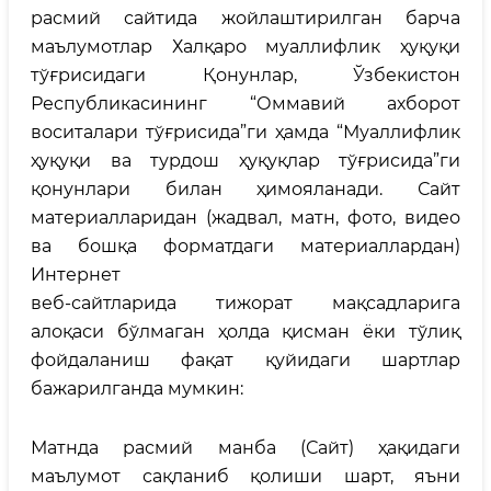
расмий сайтида жойлаштирилган барча
маълумотлар Халқаро муаллифлик ҳуқуқи
тўғрисидаги Қонунлар, Ўзбекистон
Республикасининг “Оммавий ахборот
воситалари тўғрисида”ги ҳамда “Муаллифлик
ҳуқуқи ва турдош ҳуқуқлар тўғрисида”ги
қонунлари билан ҳимояланади. Сайт
материалларидан (жадвал, матн, фото, видео
ва бошқа форматдаги материаллардан)
Интернет
веб-сайтларида тижорат мақсадларига
алоқаси бўлмаган ҳолда қисман ёки тўлиқ
фойдаланиш фақат қуйидаги шартлар
бажарилганда мумкин:
Матнда расмий манба (Сайт) ҳақидаги
маълумот сақланиб қолиши шарт, яъни