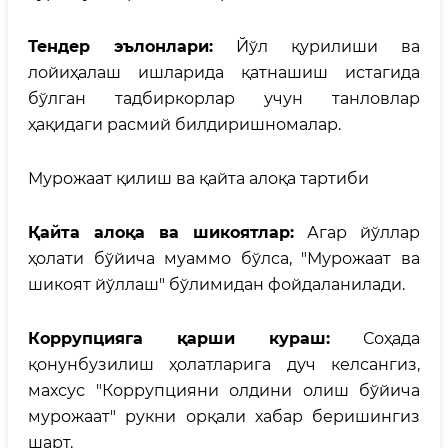
Тендер эълонлари:
Йўл қурилиши ва
лойиҳалаш ишларида қатнашиш истагида
бўлган тадбиркорлар учун танловлар
ҳақидаги расмий билдиришномалар.
Мурожаат қилиш ва қайта алоқа тартиби
Қайта алоқа ва шикоятлар:
Агар йўллар
ҳолати бўйича муаммо бўлса, "Мурожаат ва
шикоят йўллаш" бўлимидан фойдаланилади.
Коррупцияга қарши кураш:
Соҳада
қонунбузилиш ҳолатларига дуч келсангиз,
махсус "Коррупцияни олдини олиш бўйича
мурожаат" рукни орқали хабар беришингиз
шарт.