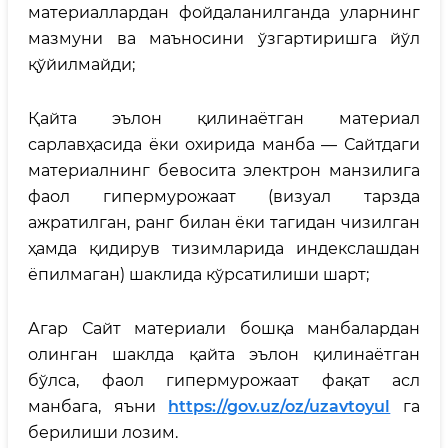
материаллардан фойдаланилганда уларнинг
мазмуни ва маъносини ўзгартиришга йўл
қўйилмайди;
Қайта эълон қилинаётган материал
сарлавҳасида ёки охирида манба — Сайтдаги
материалнинг бевосита электрон манзилига
фаол гипермурожаат (визуал тарзда
ажратилган, ранг билан ёки тагидан чизилган
ҳамда қидирув тизимларида индекслашдан
ёпилмаган) шаклида кўрсатилиши шарт;
Агар Сайт материали бошқа манбалардан
олинган шаклда қайта эълон қилинаётган
бўлса, фаол гипермурожаат фақат асл
манбага, яъни
https://gov.uz/oz/uzavtoyul
га
берилиши лозим.