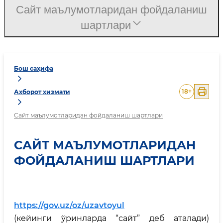
Сайт маълумотларидан фойдаланиш
шартлари
Бош саҳифа
18
+
Ахборот хизмати
Сайт маълумотларидан фойдаланиш шартлари
САЙТ МАЪЛУМОТЛАРИДАН
ФОЙДАЛАНИШ ШАРТЛАРИ
https://gov.uz/oz/uzavtoyul
(кейинги ўринларда “сайт” деб аталади)