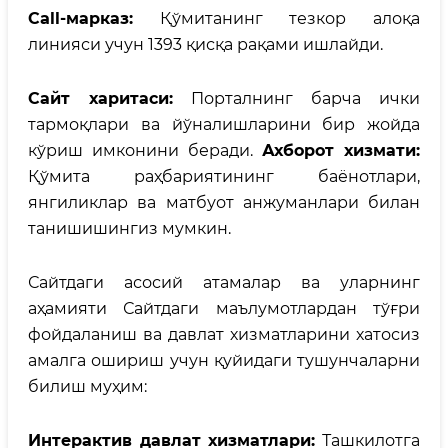
Call-марказ
:
Қўмитанинг тезкор алоқа
линияси учун 1393 қисқа рақами ишлайди.
Сайт харитаси:
Порталнинг барча ички
тармоқлари ва йўналишларини бир жойда
кўриш имконини беради.
Ахборот хизмати:
Қўмита раҳбариятининг баёнотлари,
янгиликлар ва матбуот анжуманлари билан
танишишингиз мумкин.
Сайтдаги асосий атамалар ва уларнинг
аҳамияти Сайтдаги маълумотлардан тўғри
фойдаланиш ва давлат хизматларини хатосиз
амалга ошириш учун қуйидаги тушунчаларни
билиш муҳим:
Интерактив давлат хизматлари:
Ташкилотга