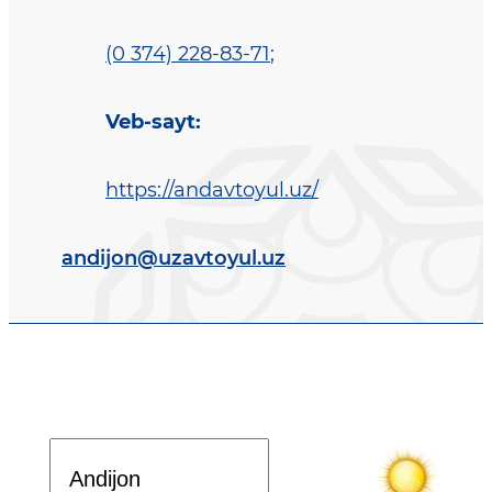
(0 374) 228-83-71
;
Veb-sayt
:
https://andavtoyul.uz/
andijon@uzavtoyul.uz
Davlat dasturi