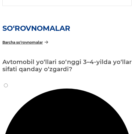
haqida”gi qarorga o‘zgartirishlar va
qo‘shimcha kiritish toʻgʻrisida
SO‘ROVNOMALAR
Barcha so‘rovnomalar
Avtomobil yo‘llari so‘nggi 3–4-yilda yo‘llar
sifati qanday o‘zgardi?