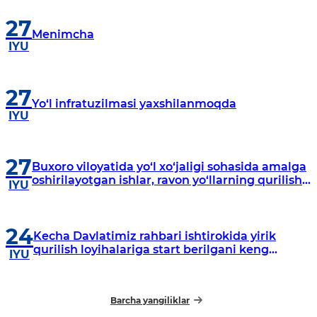
27
Menimcha
IYU
27
Yo‘l infratuzilmasi yaxshilanmoqda
IYU
27
Buxoro viloyatida yo‘l xo‘jaligi sohasida amalga
oshirilayotgan ishlar, ravon yo‘llarning qurilish
IYU
jarayonlari haqida «Milliy» telekanalining
«Millar» informatsion dasturida lavha efirga
uzatildi.
24
Kecha Davlatimiz rahbari ishtirokida yirik
qurilish loyihalariga start berilgani keng
IYU
jamoatchilik tomonidan e‘tirof etilmoqda
Barcha yangiliklar