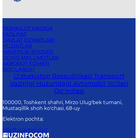
TASHKILOT HAQIDA
FAOLIYAT
DAVLAT XIZMATLARI
HUJJATLAR
MAXFIYLIK SIYOSATI
OCHIQ MA'LUMOTLAR
AXBOROT XIZMATI
BOG‘LANISH
O'zbekiston Respublikasi Transport
Vazirligi Huzuridagi Avtomobil Yo‘llari
Qo‘mitasi
100000, Toshkent shahri, Mirzo Ulug'bek tumani,
Mustaqillik shoh ko'chasi, 68-uy
Elektron pochta
:
info@uzavtoyul.uz