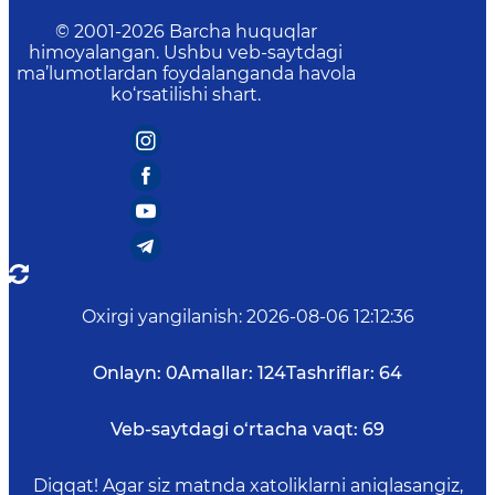
© 2001-
2026
Barcha huquqlar
himoyalangan. Ushbu veb-saytdagi
ma’lumotlardan foydalanganda havola
ko‘rsatilishi shart.
Oxirgi yangilanish
:
2026-08-06 12:12:36
Onlayn:
0
Amallar:
124
Tashriflar:
64
Veb-saytdagi o‘rtacha vaqt:
69
Diqqat! Agar siz matnda xatoliklarni aniqlasangiz,