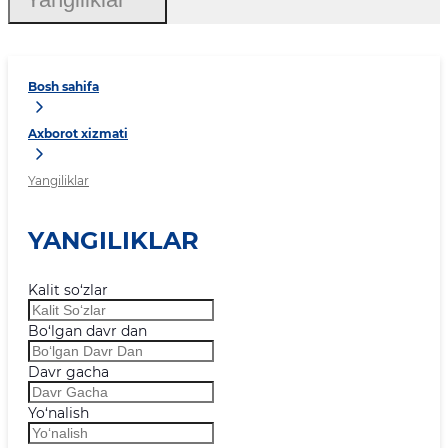
Bosh sahifa
Axborot xizmati
Yangiliklar
YANGILIKLAR
Kalit so‘zlar
Bo‘lgan davr dan
Davr gacha
Yo‘nalish