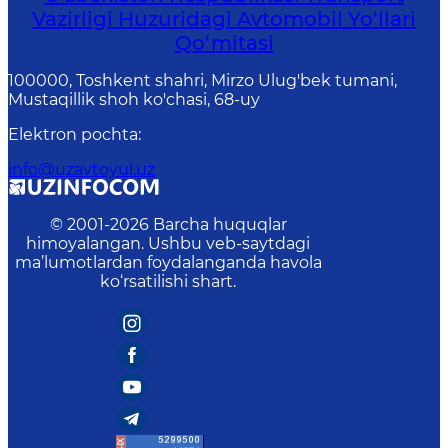
Vazirligi Huzuridagi Avtomobil Yo‘llari
Qo‘mitasi
100000, Toshkent shahri, Mirzo Ulug'bek tumani,
Mustaqillik shoh ko'chasi, 68-uy
Elektron pochta
:
info@uzavtoyul.uz
© 2001-
2026
Barcha huquqlar
himoyalangan. Ushbu veb-saytdagi
ma’lumotlardan foydalanganda havola
ko‘rsatilishi shart.