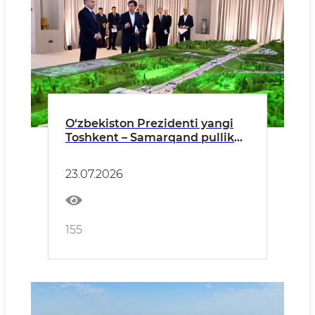
O‘zbekiston Prezidenti yangi
Toshkent – Samarqand pullik
tezyurar yo‘li qurilishiga tamal
toshi qo‘ydi
23.07.2026
155