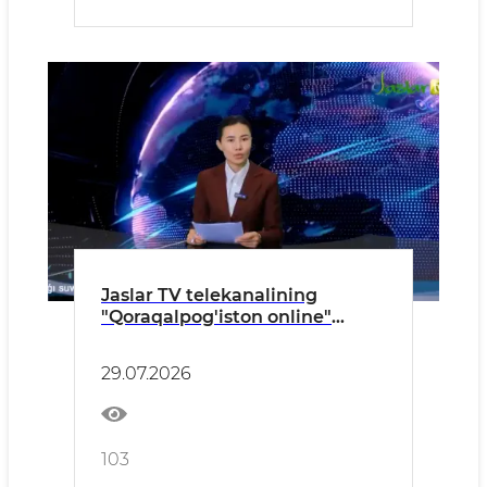
Jaslar TV telekanalining
"Qoraqalpog'iston online"
informatsion dasturida
Bo‘zatov tumanida avtomobil
29.07.2026
yo‘llarini qurish va ta'mirlash
borasida amalga oshirilayotgan
bunyodkorlik ishlari haqida
maxsus reportaj tayyorlandi.
103