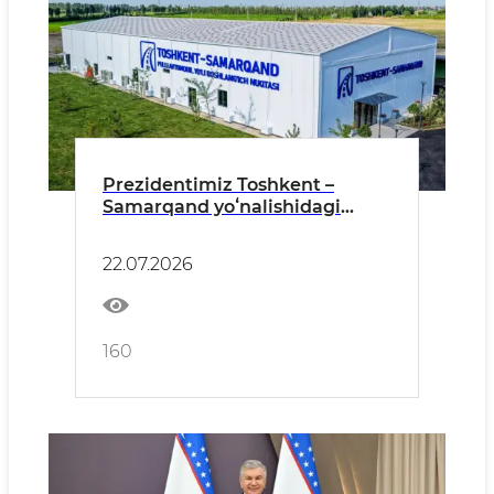
Prezidentimiz Toshkent –
Samarqand yoʻnalishidagi
pullik muqobil avtomobil yoʻli
qurilishini boshlab berdi.
22.07.2026
160