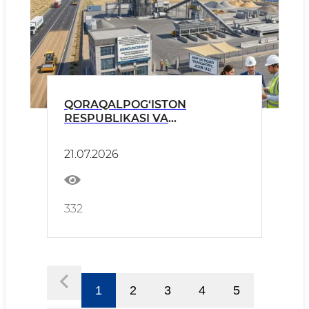
QORAQALPOG‘ISTON
RESPUBLIKASI VA
VILOYATLARDA DAVLAT-
XUSUSIY SHERIKLIK TAMOYILI
21.07.2026
ASOSIDA YO‘L QURILISHI
MATERIALLARI VA
KONSTRUKSIYALARINI ISHLAB
CHIQARISHNI TASHKIL
332
ETISHGA TAKLIF E’LON
1
2
3
4
5