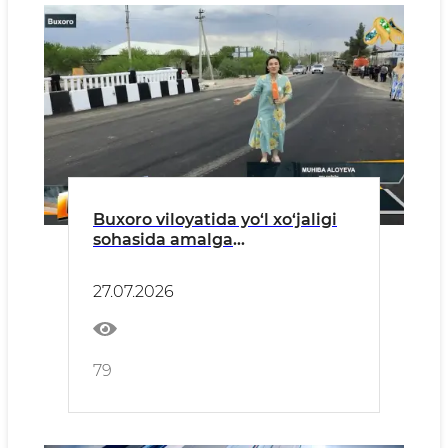
Buxoro viloyatida yo‘l xo‘jaligi
sohasida amalga
oshirilayotgan ishlar, ravon
yo‘llarning qurilish jarayonlari
27.07.2026
haqida «Milliy» telekanalining
«Millar» informatsion dasturida
lavha efirga uzatildi.
79