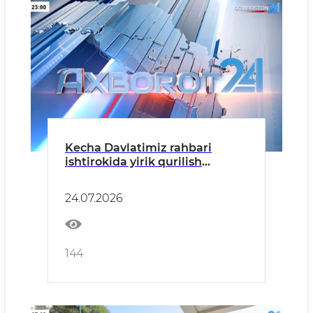
Kecha Davlatimiz rahbari
ishtirokida yirik qurilish
loyihalariga start berilgani
keng jamoatchilik tomonidan
24.07.2026
e‘tirof etilmoqda
144