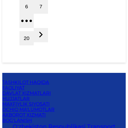
6
7
20
TASHKILOT HAQIDA
FAOLIYAT
DAVLAT XIZMATLARI
HUJJATLAR
MAXFIYLIK SIYOSATI
OCHIQ MA'LUMOTLAR
AXBOROT XIZMATI
BOG‘LANISH
O'zbekiston Respublikasi Transport