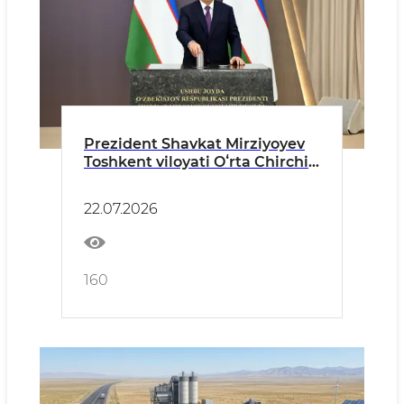
Prezident Shavkat Mirziyoyev
Toshkent viloyati Oʻrta Chirchiq
tumaniga tashrif buyurib,
Toshkent – Samarqand
22.07.2026
yoʻnalishidagi pullik muqobil
avtomobil yoʻli qurilishiga
tamal toshi qoʻydi.
160