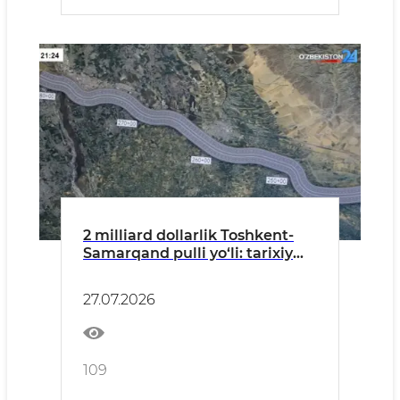
2 milliard dollarlik Toshkent-
Samarqand pulli yo‘li: tarixiy
loyihaga start, xitoylik investor
va’dasi va yangi ma’lumotlar
27.07.2026
109