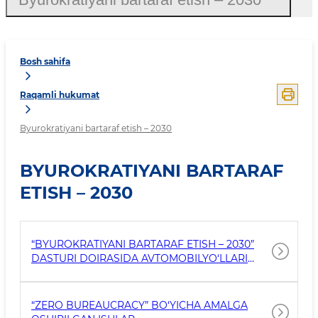
Bosh sahifa
Raqamli hukumat
Byurokratiyani bartaraf etish – 2030
BYUROKRATIYANI BARTARAF
ETISH – 2030
“BYUROKRATIYANI BARTARAF ETISH – 2030”
DASTURI DOIRASIDA AVTOMOBILYO‘LLARI
QO‘MITASI TOMONIDAN 2026 YIL DAVOMIDA
AMALGA OSHIRILADIGAN CHORA-TADBIRLAR
REJASI
“ZERO BUREAUCRACY” BO‘YICHA AMALGA