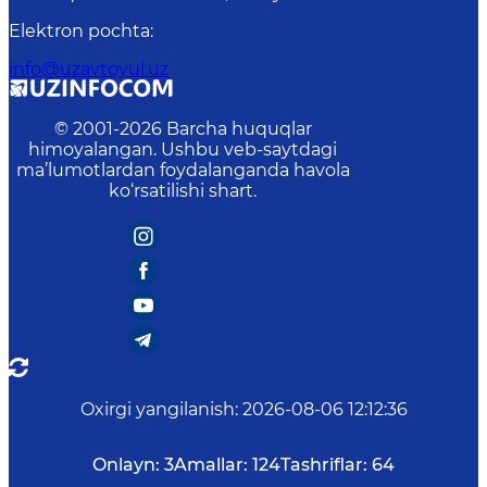
Elektron pochta
:
info@uzavtoyul.uz
© 2001-
2026
Barcha huquqlar
himoyalangan. Ushbu veb-saytdagi
ma’lumotlardan foydalanganda havola
ko‘rsatilishi shart.
Oxirgi yangilanish
:
2026-08-06 12:12:36
Onlayn:
3
Amallar:
124
Tashriflar:
64