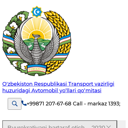
O'zbekiston Respublikasi Transport vazirligi
huzuridagi Avtomobil yo‘llari qo‘mitasi
+99871 207-67-68 Call - markaz 1393
;
Byurokratiyani bartaraf etish – 2030