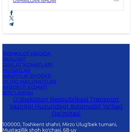
OSHIRILGAN ISHLAR
TASHKILOT HAQIDA
FAOLIYAT
DAVLAT XIZMATLARI
HUJJATLAR
MAXFIYLIK SIYOSATI
OCHIQ MA'LUMOTLAR
AXBOROT XIZMATI
BOG‘LANISH
O'zbekiston Respublikasi Transport
Vazirligi Huzuridagi Avtomobil Yo‘llari
Qo‘mitasi
100000, Toshkent shahri, Mirzo Ulug'bek tumani,
Mustaqillik shoh ko'chasi, 68-uy