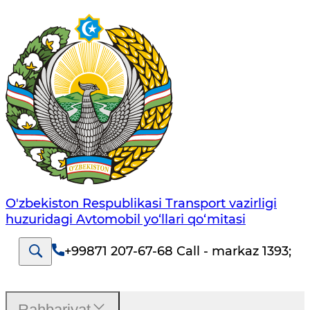
O'zbekiston Respublikasi Transport vazirligi
huzuridagi Avtomobil yo‘llari qo‘mitasi
+99871 207-67-68 Call - markaz 1393
;
Rahbariyat