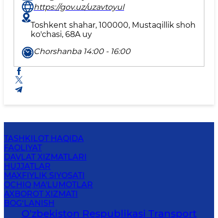
https://gov.uz/uzavtoyul
Toshkent shahar, 100000, Mustaqillik shoh
ko'chasi, 68A uy
Chorshanba 14:00 - 16:00
TASHKILOT HAQIDA
FAOLIYAT
DAVLAT XIZMATLARI
HUJJATLAR
MAXFIYLIK SIYOSATI
OCHIQ MA'LUMOTLAR
AXBOROT XIZMATI
BOG‘LANISH
O'zbekiston Respublikasi Transport