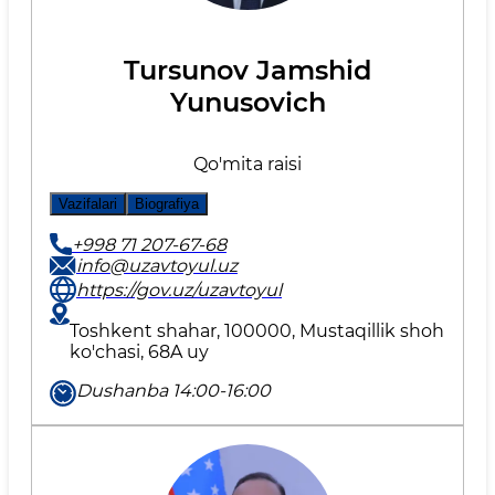
Tursunov Jamshid
Yunusovich
Qo'mita raisi
Vazifalari
Biografiya
+998 71 207-67-68
info@uzavtoyul.uz
https://gov.uz/uzavtoyul
Toshkent shahar, 100000, Mustaqillik shoh
ko'chasi, 68A uy
Dushanba 14:00-16:00