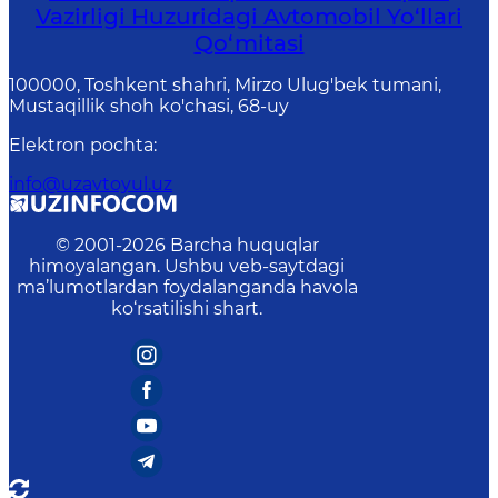
Vazirligi Huzuridagi Avtomobil Yo‘llari
Qo‘mitasi
100000, Toshkent shahri, Mirzo Ulug'bek tumani,
Mustaqillik shoh ko'chasi, 68-uy
Elektron pochta
:
info@uzavtoyul.uz
© 2001-
2026
Barcha huquqlar
himoyalangan. Ushbu veb-saytdagi
ma’lumotlardan foydalanganda havola
ko‘rsatilishi shart.