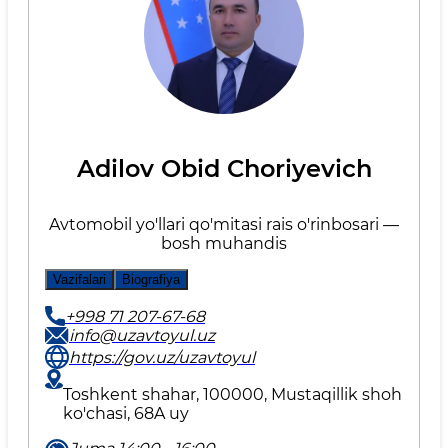
Adilov Obid Choriyevich
Avtomobil yo'llari qo'mitasi rais o'rinbosari —
bosh muhandis
Vazifalari
Biografiya
+998 71 207-67-68
info@uzavtoyul.uz
https://gov.uz/uzavtoyul
Toshkent shahar, 100000, Mustaqillik shoh
ko'chasi, 68A uy