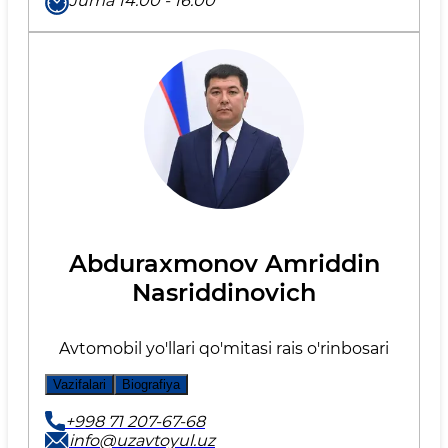
Juma 14:00 - 16:00
Abduraxmonov Amriddin
Nasriddinovich
Avtomobil yo'llari qo'mitasi rais o'rinbosari
Vazifalari
Biografiya
+998 71 207-67-68
info@uzavtoyul.uz